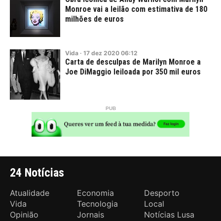
Monroe vai a leilão com estimativa de 180
milhões de euros
Vida
·
17
dez
2020
06:12
Carta de desculpas de Marilyn Monroe a
Joe DiMaggio leiloada por 350 mil euros
24 Notícias
Atualidade
Economia
Desporto
Vida
Tecnologia
Local
Opinião
Jornais
Notícias Lusa