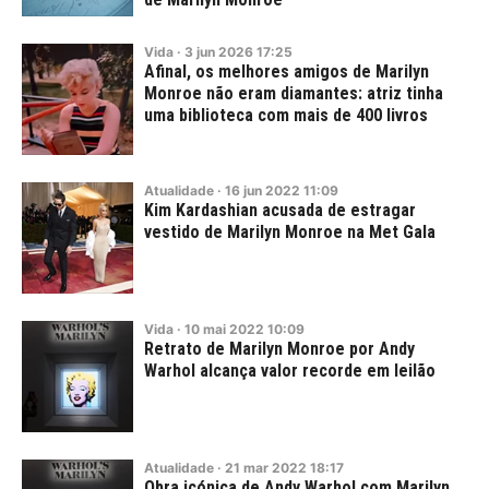
Vida
·
3
jun
2026
17:25
Afinal, os melhores amigos de Marilyn
Monroe não eram diamantes: atriz tinha
uma biblioteca com mais de 400 livros
Atualidade
·
16
jun
2022
11:09
Kim Kardashian acusada de estragar
vestido de Marilyn Monroe na Met Gala
Vida
·
10
mai
2022
10:09
Retrato de Marilyn Monroe por Andy
Warhol alcança valor recorde em leilão
Atualidade
·
21
mar
2022
18:17
Obra icónica de Andy Warhol com Marilyn