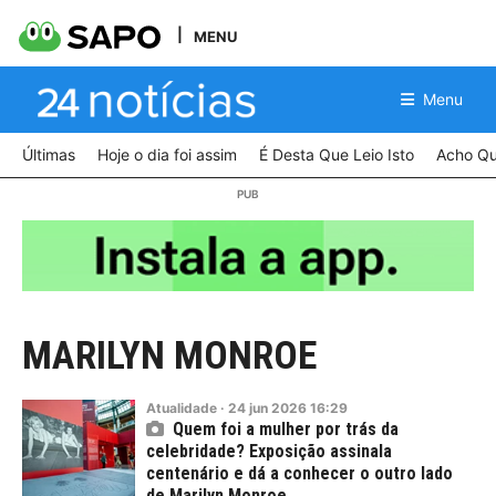
MENU
Menu
Últimas
Hoje o dia foi assim
É Desta Que Leio Isto
Acho Qu
MARILYN MONROE
Atualidade
·
24
jun
2026
16:29
Quem foi a mulher por trás da
celebridade? Exposição assinala
centenário e dá a conhecer o outro lado
de Marilyn Monroe