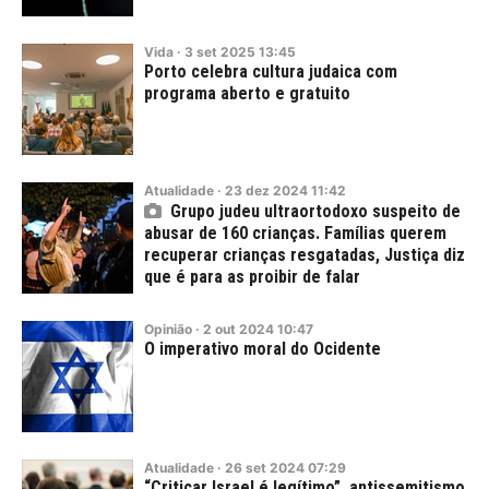
Vida
·
3
set
2025
13:45
Porto celebra cultura judaica com
programa aberto e gratuito
Atualidade
·
23
dez
2024
11:42
Grupo judeu ultraortodoxo suspeito de
abusar de 160 crianças. Famílias querem
recuperar crianças resgatadas, Justiça diz
que é para as proibir de falar
Opinião
·
2
out
2024
10:47
O imperativo moral do Ocidente
Atualidade
·
26
set
2024
07:29
“Criticar Israel é legítimo”, antissemitismo