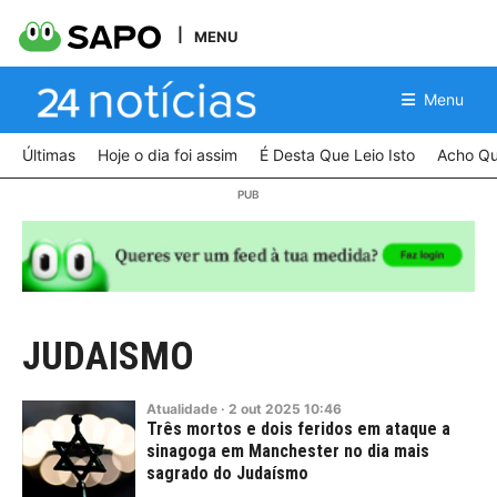
MENU
Menu
Últimas
Hoje o dia foi assim
É Desta Que Leio Isto
Acho Qu
JUDAISMO
Atualidade
·
2
out
2025
10:46
Três mortos e dois feridos em ataque a
sinagoga em Manchester no dia mais
sagrado do Judaísmo