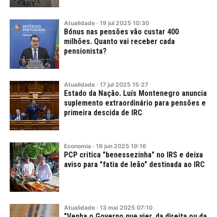
Atualidade
·
19
jul
2025
10:30
Bónus nas pensões vão custar 400
milhões. Quanto vai receber cada
pensionista?
Atualidade
·
17
jul
2025
15:27
Estado da Nação. Luís Montenegro anuncia
suplemento extraordinário para pensões e
primeira descida de IRC
Economia
·
19
jun
2025
19:16
PCP critica "benessezinha" no IRS e deixa
aviso para "fatia de leão" destinada ao IRC
Atualidade
·
13
mai
2025
07:10
"Venha o Governo que vier, da direita ou da