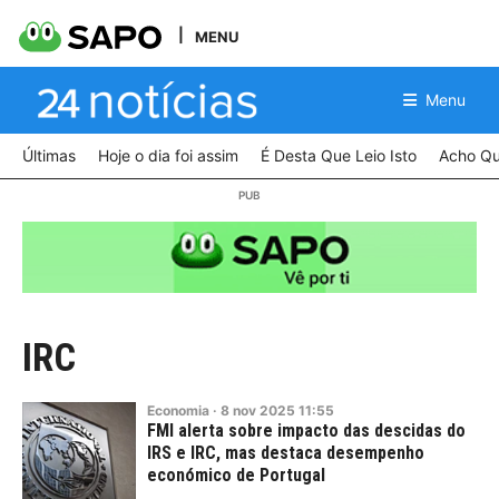
MENU
Menu
Últimas
Hoje o dia foi assim
É Desta Que Leio Isto
Acho Qu
IRC
Economia
·
8
nov
2025
11:55
FMI alerta sobre impacto das descidas do
IRS e IRC, mas destaca desempenho
económico de Portugal