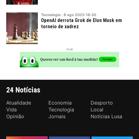
Tecnologia
·
8
ago
2025
18:30
OpenAI derrota Grok de Elon Musk em
torneio de xadrez
24 Notícias
Atualidade
Economia
Desporto
Vida
Tecnologia
Local
Opinião
Jornais
Notícias Lusa