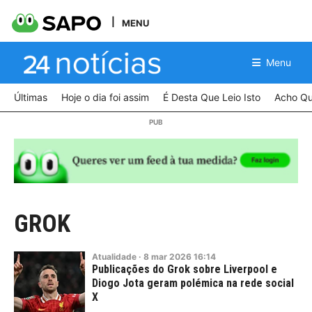
MENU
Menu
Últimas
Hoje o dia foi assim
É Desta Que Leio Isto
Acho Qu
GROK
Atualidade
·
8
mar
2026
16:14
Publicações do Grok sobre Liverpool e
Diogo Jota geram polémica na rede social
X