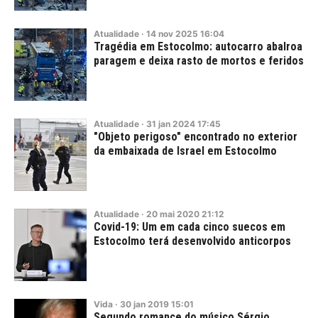
Atualidade
·
14
nov
2025
16:04
Tragédia em Estocolmo: autocarro abalroa
paragem e deixa rasto de mortos e feridos
Atualidade
·
31
jan
2024
17:45
"Objeto perigoso" encontrado no exterior
da embaixada de Israel em Estocolmo
Atualidade
·
20
mai
2020
21:12
Covid-19: Um em cada cinco suecos em
Estocolmo terá desenvolvido anticorpos
Vida
·
30
jan
2019
15:01
Segundo romance do músico Sérgio