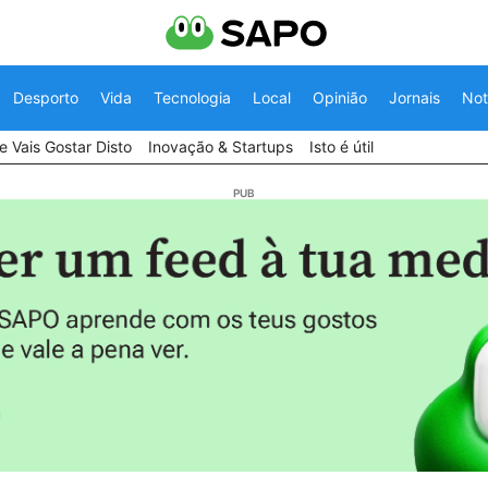
Desporto
Vida
Tecnologia
Local
Opinião
Jornais
Not
 Vais Gostar Disto
Inovação & Startups
Isto é útil