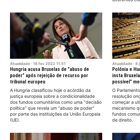
Atualidade
·
16
fev
2022
11:51
Atualidade
·
8
j
Hungria acusa Bruxelas de "abuso de
Polónia e Hu
poder" após rejeição de recurso por
insta Bruxela
tribunal europeu
possível" me
A Hungria classificou hoje o acórdão da
O Parlamento
justiça europeia sobre a condicionalidade
resolução ond
dos fundos comunitários como uma "decisão
começar a uti
política" que revela um "abuso de poder"
mecanismo qu
por parte das instituições da União Europeia
fundos comuni
(UE).
de direito.