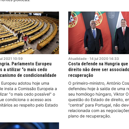
ul
2021
10:59
Atualidade
·
14
jul
2020
14:33
ngria. Parlamento Europeu
Costa defende na Hungria que
s a utilizar "o mais cedo
direito não deve ser associad
canismo de condicionalidade
recuperação
 Europeu adotou hoje uma
O primeiro-ministro, António Cos
e insta a Comissão Europeia a
defendeu hoje à saída de uma r
lizar "o mais cedo possível" o
seu homólogo húngaro, Viktor O
e condiciona o acesso aos
questão do Estado de direito, 
tários ao respeito pelo Estado
“central” para Portugal, não dev
relacionada com as negociaçõe
plano de recuperação.