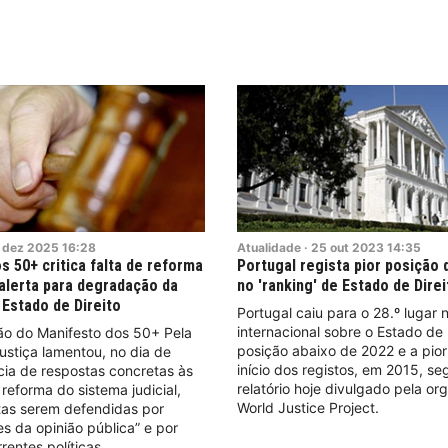
dez
2025
16:28
Atualidade
·
25
out
2023
14:35
s 50+ critica falta de reforma
Portugal regista pior posição
 alerta para degradação da
no 'ranking' de Estado de Direi
 Estado de Direito
Portugal caiu para o 28.º lugar n
internacional sobre o Estado de 
o do Manifesto dos 50+ Pela
posição abaixo de 2022 e a pio
stiça lamentou, no dia de
início dos registos, em 2015, s
cia de respostas concretas às
relatório hoje divulgado pela or
reforma do sistema judicial,
World Justice Project.
tas serem defendidas por
es da opinião pública” e por
rentes políticas.