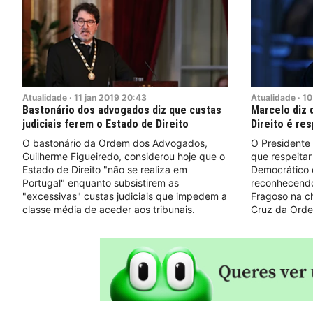
Atualidade
·
11
jan
2019
20:43
Atualidade
·
10
Bastonário dos advogados diz que custas
Marcelo diz 
judiciais ferem o Estado de Direito
Direito é re
O bastonário da Ordem dos Advogados,
O Presidente
Guilherme Figueiredo, considerou hoje que o
que respeitar
Estado de Direito "não se realiza em
Democrático 
Portugal" enquanto subsistirem as
reconhecendo
"excessivas" custas judiciais que impedem a
Fragoso na c
classe média de aceder aos tribunais.
Cruz da Ordem