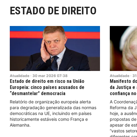
ESTADO DE DIREITO
Atualidade
·
30
mar
2026
07:38
Atualidade
·
31
Estado de direito em risco na União
Manifesto do
Europeia: cinco países acusados de
da Justiça e
“desmantelar” democracia
confiança no
Relatório de organização europeia alerta
A Coordenaçã
para degradação generalizada das normas
Reforma da Ju
democráticas na UE, incluindo em países
hoje, a ausên
historicamente estáveis como França e
propostas de 
Alemanha.
apesar de es
“vastos setor
diferentes cor