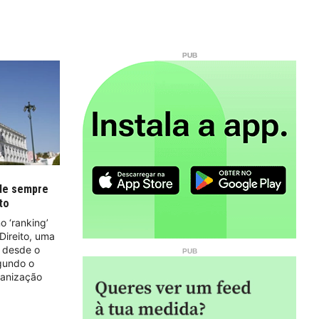
 de sempre
to
o ‘ranking’
Direito, uma
r desde o
egundo o
ganização