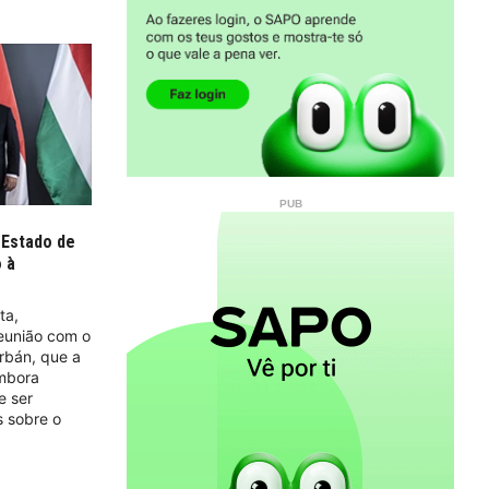
 Estado de
o à
ta,
eunião com o
rbán, que a
embora
e ser
s sobre o