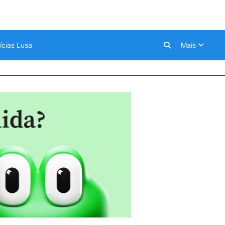
ícias Lusa
Mais