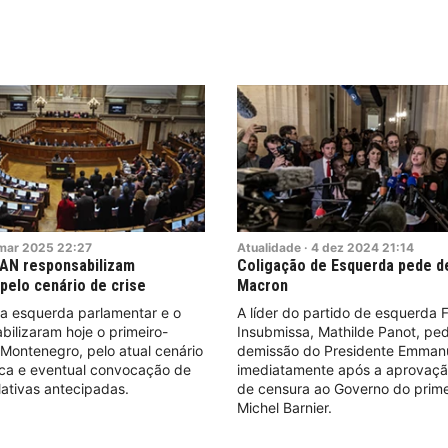
mar
2025
22:27
Atualidade
·
4
dez
2024
21:14
PAN responsabilizam
Coligação de Esquerda pede d
elo cenário de crise
Macron
da esquerda parlamentar e o
A líder do partido de esquerda 
ilizaram hoje o primeiro-
Insubmissa, Mathilde Panot, ped
s Montenegro, pelo atual cenário
demissão do Presidente Emman
tica e eventual convocação de
imediatamente após a aprovaç
slativas antecipadas.
de censura ao Governo do prime
Michel Barnier.