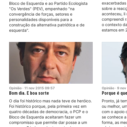
exacerbadas 
Bloco de Esquerda e ao Partido Ecologista
sobre a reacç
"Os Verdes" (PEV), empenhado "na
aconteceu, li 
convergência de forças, setores e
compreendi r
personalidades disponíveis para a
o contexto d
construção da alternativa patriótica e de
estamos em 
esquerda".
Opinião
·
11
nov
2015
09:57
Opinião
·
9
nov
Bom dia. E boa sorte
Porque é que
O dia foi histórico mas nada teve de heróico.
Pronto, já t
Foi histórico porque, pela primeira vez em
ou melhor, um
quatro décadas de democracia, o PCP e o
com o apoio 
Bloco de Esquerda aceitaram fazer um
se conhece a
compromisso que permite dar posse a um
forma, as me