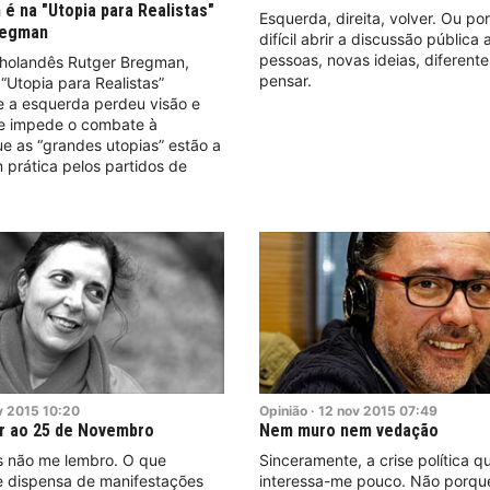
é na "Utopia para Realistas"
Esquerda, direita, volver. Ou po
regman
difícil abrir a discussão pública
pessoas, novas ideias, diferent
r holandês Rutger Bregman,
pensar.
 “Utopia para Realistas”
e a esquerda perdeu visão e
ue impede o combate à
e as “grandes utopias” estão a
 prática pelos partidos de
v
2015
10:20
Opinião
·
12
nov
2015
07:49
ir ao 25 de Novembro
Nem muro nem vedação
 não me lembro. O que
Sinceramente, a crise política 
e dispensa de manifestações
interessa-me pouco. Não porque