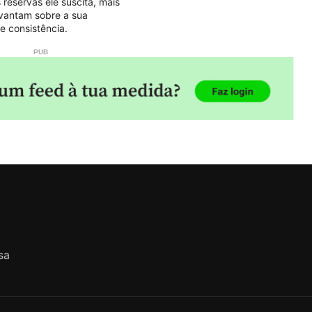
 reservas ele suscita, mais
evantam sobre a sua
 e consistência.
sa