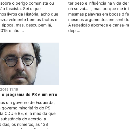
sobre o perigo comunista ou
ter peso e influência na vida de
ão fascista. Sei o que
oh se vai… -, mas porque me irri
nos livros da História, acho que
mesmas palavras em bocas dife
azoavelmente bem os factos e
mesmos argumentos em sentidos
a época, mas, desculpem lá,
A repetição aborrece e cansa-m
2015 e não
dep
2015
11:19
 o programa do PS é um erro
emos um governo de Esquerda,
 governo minoritário do PS
da CDU e BE, e, à medida que
 substância do acordo, a
didas, os números, as 138