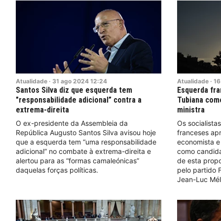
Atualidade
·
31
ago
2024
12:24
Atualidade
·
16
Santos Silva diz que esquerda tem
Esquerda fr
"responsabilidade adicional” contra a
Tubiana como
extrema-direita
ministra
O ex-presidente da Assembleia da
Os socialista
República Augusto Santos Silva avisou hoje
franceses ap
que a esquerda tem “uma responsabilidade
economista e
adicional” no combate à extrema-direita e
como candidat
alertou para as “formas camaleónicas”
de esta propo
daquelas forças políticas.
pelo partido 
Jean-Luc Mél