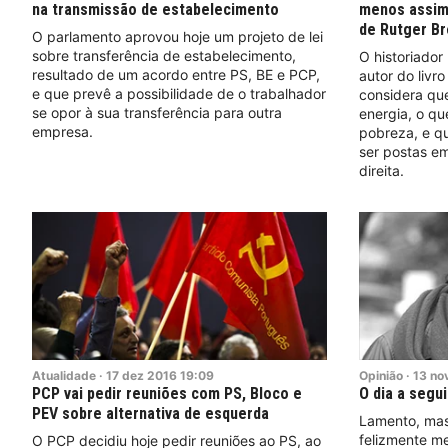
na transmissão de estabelecimento
menos assim 
de Rutger B
O parlamento aprovou hoje um projeto de lei
sobre transferência de estabelecimento,
O historiado
resultado de um acordo entre PS, BE e PCP,
autor do livro
e que prevê a possibilidade de o trabalhador
considera qu
se opor à sua transferência para outra
energia, o q
empresa.
pobreza, e qu
ser postas em
direita.
Atualidade
·
17
dez
2016
19:09
Opinião
·
13
no
PCP vai pedir reuniões com PS, Bloco e
O dia a segu
PEV sobre alternativa de esquerda
Lamento, mas
felizmente m
O PCP decidiu hoje pedir reuniões ao PS, ao