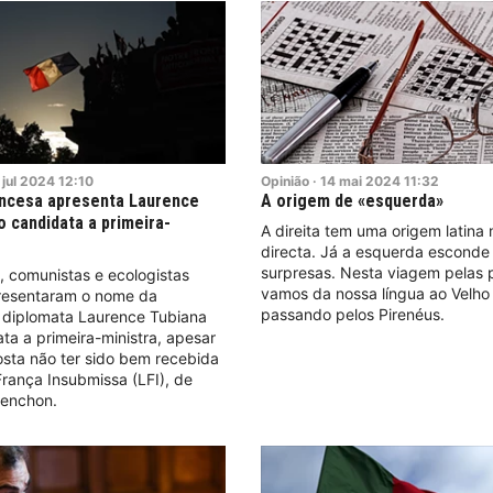
jul
2024
12:10
Opinião
·
14
mai
2024
11:32
ancesa apresenta Laurence
A origem de «esquerda»
 candidata a primeira-
A direita tem uma origem latina 
directa. Já a esquerda escond
surpresas. Nesta viagem pelas 
s, comunistas e ecologistas
vamos da nossa língua ao Velho
resentaram o nome da
passando pelos Pirenéus.
 diplomata Laurence Tubiana
a a primeira-ministra, apesar
sta não ter sido bem recebida
França Insubmissa (LFI), de
enchon.