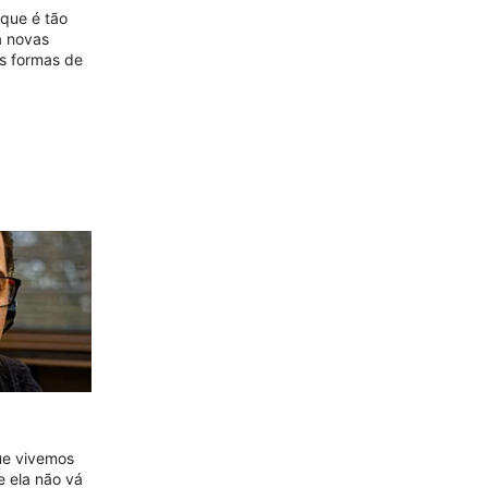
rque é tão
 a novas
es formas de
que vivemos
 ela não vá