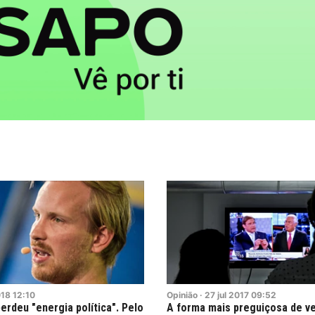
18
12:10
Opinião
·
27
jul
2017
09:52
erdeu "energia política". Pelo
A forma mais preguiçosa de v