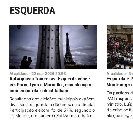
ESQUERDA
Atualidade
·
22
mar
2026
20:58
Atualidade
·
5
Autárquicas francesas. Esquerda vence
Esquerda e 
em Paris, Lyon e Marselha, mas alianças
Montenegro p
com esquerda radical falham
Os partidos 
PAN responsab
Resultados das eleições municipais expõem
ministro, Luí
divisões à esquerda e dão impulso à direita.
de crise polí
Participação eleitoral foi de 57%, segundo o
eleições legi
Le Monde, um número relativamente baixo.