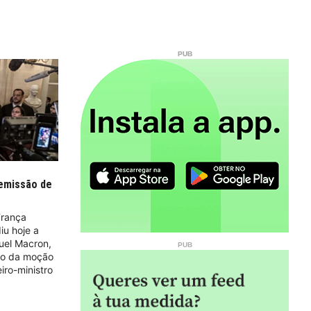
emissão de
França
iu hoje a
uel Macron,
ão da moção
iro-ministro