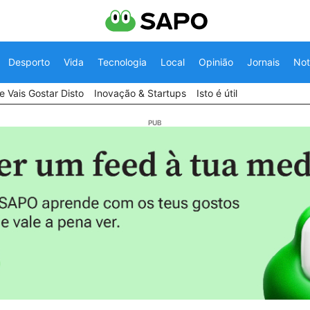
Desporto
Vida
Tecnologia
Local
Opinião
Jornais
Not
 Vais Gostar Disto
Inovação & Startups
Isto é útil