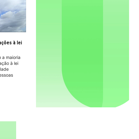
ções à lei
 a maioria
ção à lei
idade
pessoas