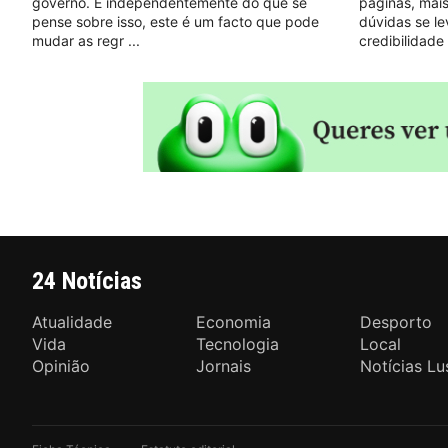
governo. E independentemente do que se
páginas, mais
pense sobre isso, este é um facto que pode
dúvidas se l
mudar as regr
credibilidade
24 Notícias
Atualidade
Economia
Desporto
Vida
Tecnologia
Local
Opinião
Jornais
Notícias Lu