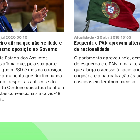
jul
2020
06:10
Atualidade
·
20
abr
2018
13:05
iro afirma que não se ilude e
Esquerda e PAN aprovam altera
esmo oposição ao Governo
da nacionalidade
 de Estado dos Assuntos
O parlamento aprovou hoje, com
 afirma que, pela sua parte,
de esquerda e o PAN, uma altera
 e que o PSD é mesmo oposição
que alarga o acesso à nacional
e argumenta que Rui Rio nunca
originária e à naturalização às 
as respostas anti-crise do
nascidas em território nacional.
rte Cordeiro considera também
stas convencionais à covid-19
i