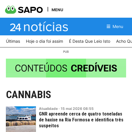
MENU
Menu
Últimas
Hoje o dia foi assim
É Desta Que Leio Isto
Acho Qu
CANNABIS
Atualidade
·
15
mai
2026
08:55
GNR apreende cerca de quatro toneladas
de haxixe na Ria Formosa e identifica três
suspeitos