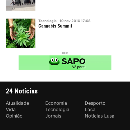
Tecnologia
·
10
nov
2016
17:08
Cannabis Summit
24 Notícias
Atualidade
Economia
Desporto
Vida
Tecnologia
Local
Opinião
Jornais
Notícias Lusa