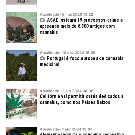
Atualidade
·
8
mai
2026
13:22
ASAE instaura 19 processos-crime e
apreende mais de 6.800 artigos com
cannabis
Atualidade
·
10
dez
2024
15:05
Portugal é foco europeu de cannabis
medicinal
Atualidade
·
2
out
2024
08:36
Califórnia vai permitir cafés dedicados à
cannabis, como nos Países Baixos
Atualidade
·
1
abr
2024
12:04
Alemanha legaliza o consumo recreativo