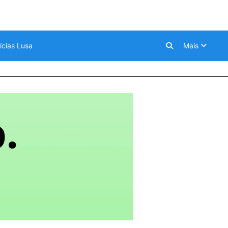
ícias Lusa
Mais