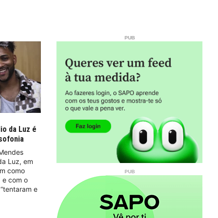
io da Luz é
sofonia
 Mendes
 da Luz, em
dem como
a e com o
“tentaram e