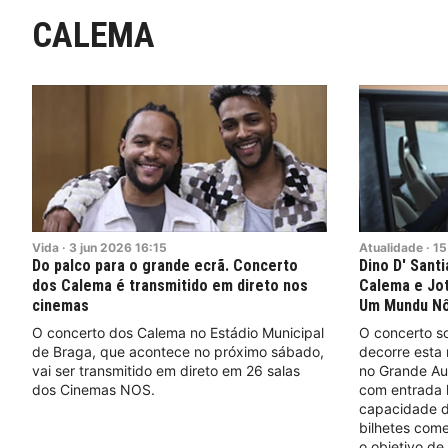
CALEMA
Vida
·
3
jun
2026
16:15
Atualidade
·
15
Do palco para o grande ecrã. Concerto
Dino D' Sant
dos Calema é transmitido em direto nos
Calema e Jot
cinemas
Um Mundu N
O concerto dos Calema no Estádio Municipal
O concerto s
de Braga, que acontece no próximo sábado,
decorre esta n
vai ser transmitido em direto em 26 salas
no Grande Aud
dos Cinemas NOS.
com entrada l
capacidade d
bilhetes come
o objetivo de