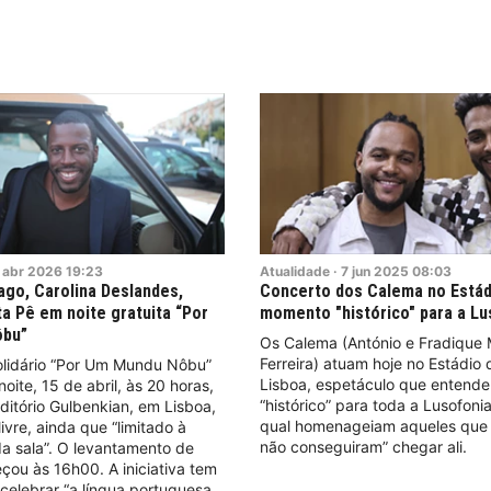
abr
2026
19:23
Atualidade
·
7
jun
2025
08:03
iago, Carolina Deslandes,
Concerto dos Calema no Estád
a Pê em noite gratuita “Por
momento "histórico" para a Lu
ôbu”
Os Calema (António e Fradique
Ferreira) atuam hoje no Estádio
olidário “Por Um Mundu Nôbu”
Lisboa, espetáculo que enten
oite, 15 de abril, às 20 horas,
“histórico” para toda a Lusofoni
itório Gulbenkian, em Lisboa,
qual homenageiam aqueles que 
ivre, ainda que “limitado à
não conseguiram” chegar ali.
a sala”. O levantamento de
çou às 16h00. A iniciativa tem
 celebrar “a língua portuguesa,