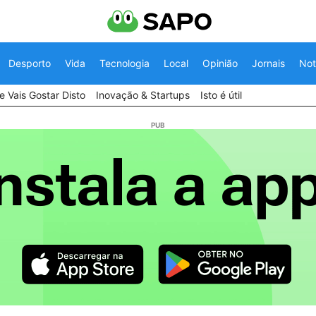
Desporto
Vida
Tecnologia
Local
Opinião
Jornais
Not
 Vais Gostar Disto
Inovação & Startups
Isto é útil