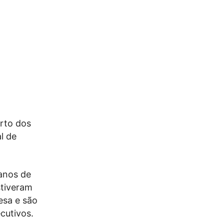
rto dos
l de
anos de
stiveram
esa e são
cutivos.