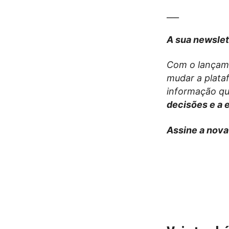
___
A sua newslet
Com o lançame
mudar a plata
informação que
decisões e a 
Assine a nova