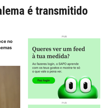
alema é transmitido
ece no
inemas