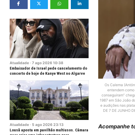
Atualidade
·
7
ago
2026
10:38
Embaixador de Israel pede cancelamento do
concerto de hoje de Kanye West no Algarve
Os Calema (Antóni
entendem como “
conseguiram” chega
1987 em São João do
e audições nas plat
DE 7 DE JUNHO D
Atualidade
·
5
ago
2026
23:13
Acompanhe to
Lousã aposta em pavilhão multiusos. Câmara