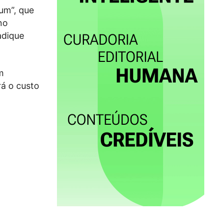
ium”, que
no
adique
m
rá o custo