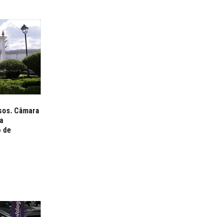
usos. Câmara
ra
o de