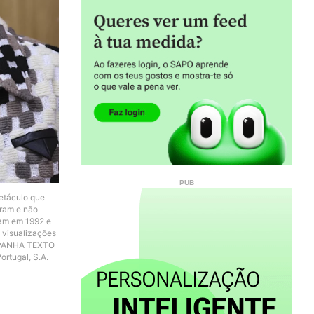
etáculo que
aram e não
ram em 1992 e
 visualizações
OMPANHA TEXTO
rtugal, S.A.