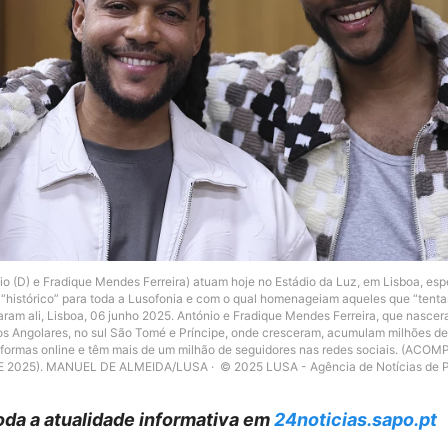
o (D) e Fradique Mendes Ferreira) atuam hoje no Estádio da Luz, em Lisboa, esp
histórico” para toda a Lusofonia e com o qual homenageiam aqueles que “tent
ram ali, Lisboa, 06 junho 2025. António e Fradique Mendes Ferreira, que nasce
s Angolares, no sul São Tomé e Príncipe, onde cresceram, acumulam milhões de
aformas online e têm mais de um milhão de seguidores nas redes sociais. (AC
E 2025). MANUEL DE ALMEIDA/LUSA
© 2025 LUSA - Agência de Notícias de Po
da a atualidade informativa em
24noticias.sapo.pt