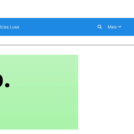
ícias Lusa
Mais