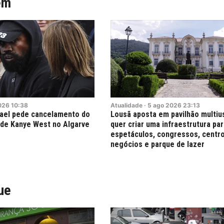
ém
026
10:38
Atualidade
·
5
ago
2026
23:13
rael pede cancelamento do
Lousã aposta em pavilhão multi
 de Kanye West no Algarve
quer criar uma infraestrutura pa
espetáculos, congressos, centr
negócios e parque de lazer
ue