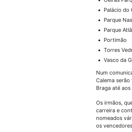
Palácio do 
Parque Nas
Parque Atl
Portimão
Torres Ved
Vasco da G
Num comunica
Calema serão 
Braga até aos
Os irmãos, qu
carreira e con
nomeados vári
os vencedores