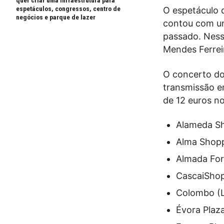
quer criar uma infraestrutura para
espetáculos, congressos, centro de
O espetáculo d
negócios e parque de lazer
contou com um
passado. Ness
Mendes Ferreir
O concerto do
transmissão em
de 12 euros no
Alameda Sh
Alma Shopp
Almada Fo
CascaiSho
Colombo (L
Évora Plaz