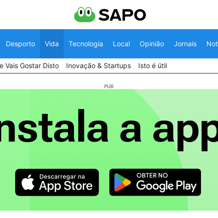
Desporto
Vida
Tecnologia
Local
Opinião
Jornais
Not
 Vais Gostar Disto
Inovação & Startups
Isto é útil