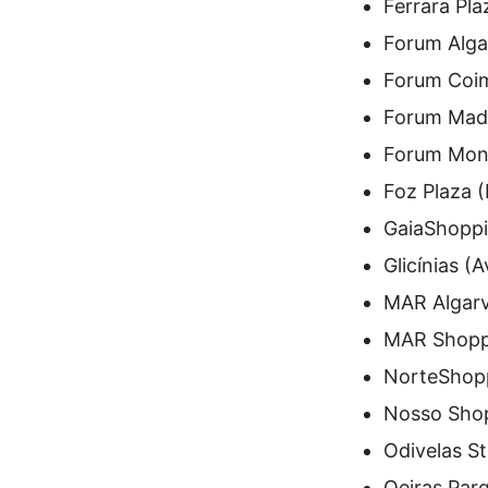
Ferrara Pla
Forum Alga
Forum Coi
Forum Mad
Forum Mont
Foz Plaza (
GaiaShopp
Glicínias (A
MAR Algarv
MAR Shopp
NorteShopp
Nosso Shop
Odivelas St
Oeiras Par