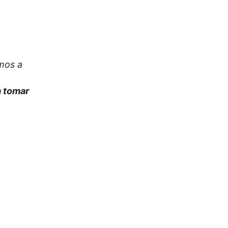
mos a
a tomar