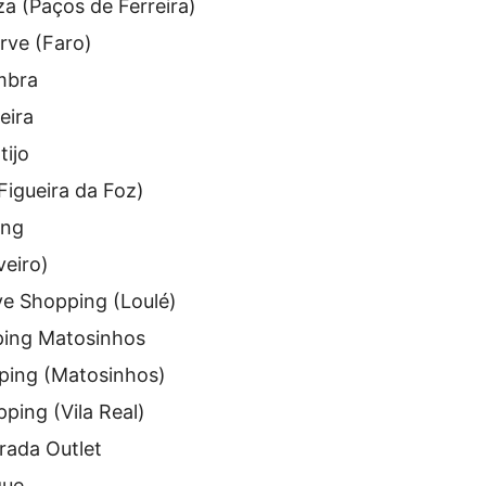
za (Paços de Ferreira)
rve (Faro)
mbra
eira
ijo
Figueira da Foz)
ing
veiro)
e Shopping (Loulé)
ing Matosinhos
ing (Matosinhos)
ping (Vila Real)
rada Outlet
que