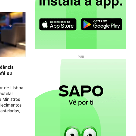
idência
afé ou
r de Lisboa,
autelar
 Ministros
elecimentos
stelarias,