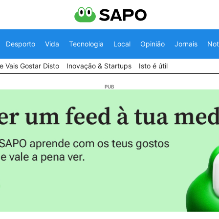
Desporto
Vida
Tecnologia
Local
Opinião
Jornais
Not
 Vais Gostar Disto
Inovação & Startups
Isto é útil