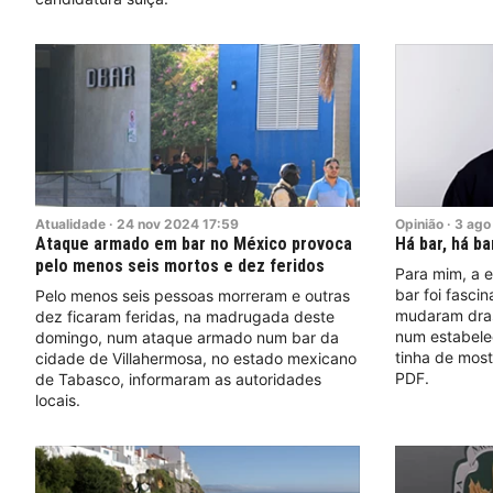
Atualidade
·
24
nov
2024
17:59
Opinião
·
3
ago
Ataque armado em bar no México provoca
Há bar, há bar
pelo menos seis mortos e dez feridos
Para mim, a e
bar foi fascin
Pelo menos seis pessoas morreram e outras
mudaram dras
dez ficaram feridas, na madrugada deste
num estabele
domingo, num ataque armado num bar da
tinha de most
cidade de Villahermosa, no estado mexicano
PDF.
de Tabasco, informaram as autoridades
locais.