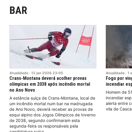
BAR
Atualidade
·
12
jan
2026
23:05
Atualidade
·
1
s
Crans-Montana deverá acolher provas
Fogo por vin
olímpicas em 2038 após incêndio mortal
incendiar es
no Ano Novo
Homem de 51 
incendiar esp
A estância suíça de Crans-Montana, local de
alerta entre 
um incêndio mortal num bar na madrugada
vila de Cascai
de Ano Novo, deverá receber as provas de
esqui alpino dos Jogos Olímpicos de Inverno
de 2038, segundo confirmaram esta
segunda-feira os responsáveis pela
candidatura suíça.