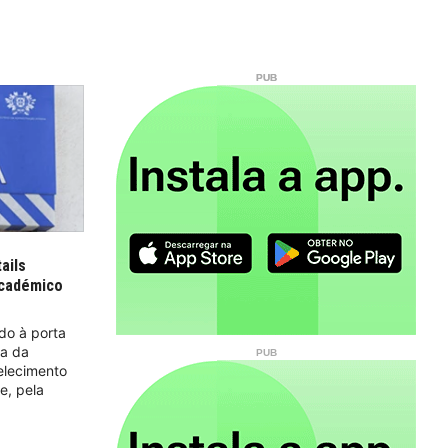
ails
académico
do à porta
ca da
elecimento
e, pela