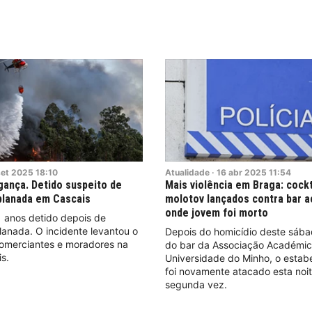
et
2025
18:10
Atualidade
·
16
abr
2025
11:54
gança. Detido suspeito de
Mais violência em Braga: cockt
planada em Cascais
molotov lançados contra bar 
onde jovem foi morto
anos detido depois de
lanada. O incidente levantou o
Depois do homicídio deste sába
comerciantes e moradores na
do bar da Associação Académi
s.
Universidade do Minho, o estab
foi novamente atacado esta noit
segunda vez.