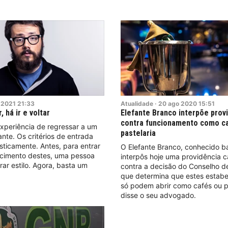
2021
21:33
Atualidade
·
20
ago
2020
15:51
, há ir e voltar
Elefante Branco interpõe prov
contra funcionamento como c
xperiência de regressar a um
pastelaria
ante. Os critérios de entrada
ticamente. Antes, para entrar
O Elefante Branco, conhecido ba
cimento destes, uma pessoa
interpôs hoje uma providência c
rar estilo. Agora, basta um
contra a decisão do Conselho de
que determina que estes estab
só podem abrir como cafés ou pa
disse o seu advogado.