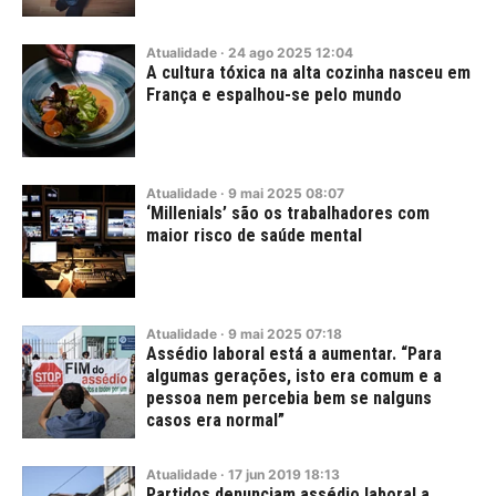
Atualidade
·
24
ago
2025
12:04
A cultura tóxica na alta cozinha nasceu em
França e espalhou-se pelo mundo
Atualidade
·
9
mai
2025
08:07
‘Millenials’ são os trabalhadores com
maior risco de saúde mental
Atualidade
·
9
mai
2025
07:18
Assédio laboral está a aumentar. “Para
algumas gerações, isto era comum e a
pessoa nem percebia bem se nalguns
casos era normal”
Atualidade
·
17
jun
2019
18:13
Partidos denunciam assédio laboral a