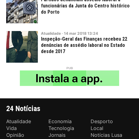
funcionárias da Junta do Centro histórico
do Porto
Atualidade
·
14
mar
2018
13:24
Inspeção-Geral das Finanças recebeu 22
denúncias de assédio laboral no Estado
desde 2017
24 Notícias
Atualidade
Economia
Desporto
Vida
Tecnologia
Local
Opinião
Jornais
Notícias Lusa