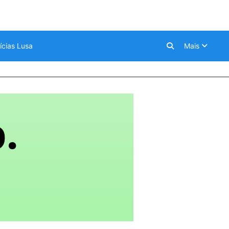
ícias Lusa
Mais