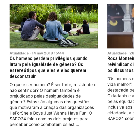
Atualidade
·
14
nov
2018
15:44
Atualidade
·
2
Os homens perdem privilégios quando
Rosa Montei
lutam pela igualdade de género? Os
reivindicar 
estereótipos que eles e elas querem
os discursos
desconstruir
“Os homens e
vida melhor”.
O que é ser homem? É ser forte, resistente e
destacada pel
não sentir dor? O homem também é
Cidadania e a
prejudicado pelas desigualdades de
pelas equidad
género? Estas são algumas das questões
inclusiva aos
que motivaram a criação das organizações
cidadania, a 
HeForShe e Boys Just Wanna Have Fun. O
SAPO24 sobr
SAPO24 falou com os dois projetos para
perceber como combatem os est