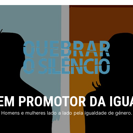
EM PROMOTOR DA IGU
Homens e mulheres lado a lado pela igualdade de género.