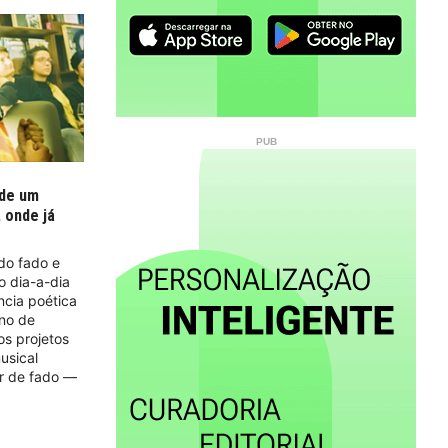
 de um
 onde já
do fado e
o dia-a-dia
cia poética
no de
os projetos
usical
ar de fado —