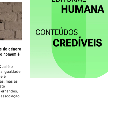
de de género
E o homem é
Qual é o
a igualdade
ue é
tas, mas as
ate
Fernandes,
, associação