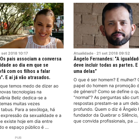
9
set
2018
10:17
Atualidade
·
21
set
2018
09:52
 “Os pais associam a conversa
Ângelo Fernandes: "A igualda
idade ao dia em que se
deve incluir todas as partes. 
fá com os filhos a falar
uma delas"
. E aí já vão atrasados.
O que é ser homem? E mulher? 
papel do homem na promoção d
 que temos medo de dizer ao
de género? Como se define o q
novas tecnologias na
"normal”? As perguntas são cur
Vânia Beliz dedica-se a
respostas prestam-se a um deb
 temas muitas vezes
profundo. Quem o diz é Ângelo 
tabus. Para a sexóloga, há
fundador da Quebrar o Silêncio
a expressão da sexualidade e a
que convida profissionais, pa
 existe hoje em dia entre
do e espaço público é