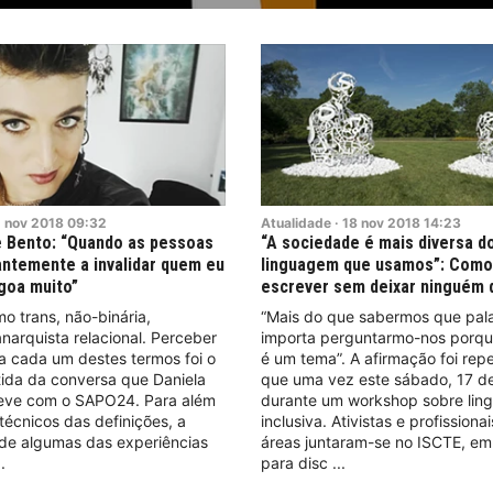
2
nov
2018
09:32
Atualidade
·
18
nov
2018
14:23
pe Bento: “Quando as pessoas
“A sociedade é mais diversa d
ntemente a invalidar quem eu
linguagem que usamos”: Como 
goa muito”
escrever sem deixar ninguém 
o trans, não-binária,
“Mais do que sabermos que pala
narquista relacional. Perceber
importa perguntarmo-nos porque
ca cada um destes termos foi o
é um tema”. A afirmação foi rep
tida da conversa que Daniela
que uma vez este sábado, 17 d
 teve com o SAPO24. Para além
durante um workshop sobre li
técnicos das definições, a
inclusiva. Ativistas e profissiona
u de algumas das experiências
áreas juntaram-se no ISCTE, em
para disc