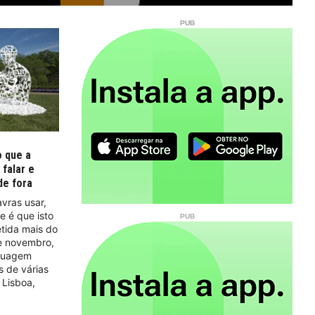
o que a
falar e
de fora
vras usar,
 é que isto
etida mais do
e novembro,
nguagem
is de várias
 Lisboa,