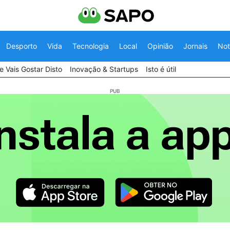
Desporto
Vida
Tecnologia
Local
Opinião
Jornais
Not
 Vais Gostar Disto
Inovação & Startups
Isto é útil