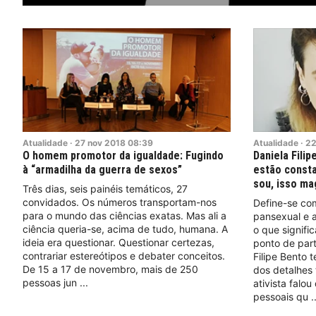
Atualidade
·
27
nov
2018
08:39
Atualidade
·
2
O homem promotor da igualdade: Fugindo
Daniela Fili
à “armadilha da guerra de sexos”
estão consta
sou, isso ma
Três dias, seis painéis temáticos, 27
convidados. Os números transportam-nos
Define-se com
para o mundo das ciências exatas. Mas ali a
pansexual e a
ciência queria-se, acima de tudo, humana. A
o que signifi
ideia era questionar. Questionar certezas,
ponto de par
contrariar estereótipos e debater conceitos.
Filipe Bento
De 15 a 17 de novembro, mais de 250
dos detalhes 
pessoas jun
ativista falo
pessoais qu