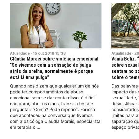
Atualidade
·
15
out
2018
15:38
Atualidade
·
2
Cláudia Morais sobre violência emocional:
Vânia Beliz:
"Se vivemos com a sensação de pulga
sobre sexual
atrás da orelha, normalmente é porque
sentam no so
está lá uma pulga"
sobre o tema"
Quando nos dizem que qualquer um de nós
Das palavras
pode ter comportamentos de abuso
impacto das 
emocional sem se dar conta disso, é difícil
sexualidade, 
não parar, abrir os olhos, franzir a testa e
desmistificar
perguntar: “Como? Pode repetir?”. Foi isso
considerados 
que aconteceu na conversa que tivemos
limites para 
com a psicóloga Cláudia Morais, especialista
separação que
em terapia c
espaço priva