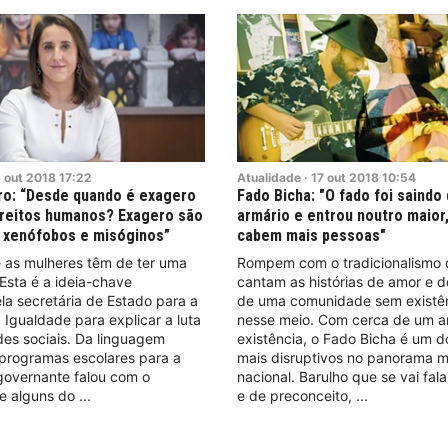
6
out
2018
17:22
Atualidade
·
17
out
2018
10:54
ro: “Desde quando é exagero
Fado Bicha: "O fado foi saindo
direitos humanos? Exagero são
armário e entrou noutro maior,
 xenófobos e misóginos”
cabem mais pessoas"
 as mulheres têm de ter uma
Rompem com o tradicionalismo 
 Esta é a ideia-chave
cantam as histórias de amor e d
a secretária de Estado para a
de uma comunidade sem existên
 Igualdade para explicar a luta
nesse meio. Com cerca de um a
es sociais. Da linguagem
existência, o Fado Bicha é um d
 programas escolares para a
mais disruptivos no panorama m
governante falou com o
nacional. Barulho que se vai fal
e alguns do
e de preconceito,