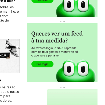
re o mar?
 sobre os
xo marinho, e
es com
mão do
?
 há razão
 que o nosso
em para
oadores.