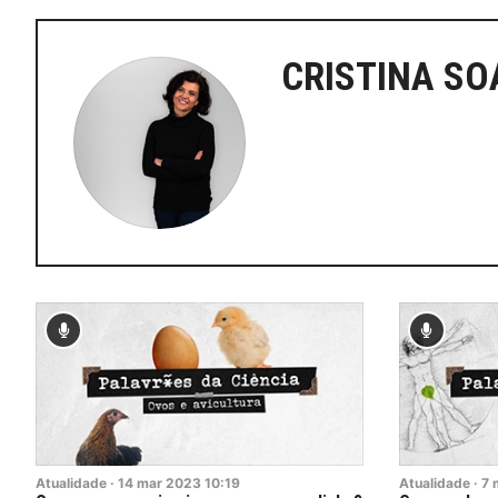
CRISTINA SO
Atualidade
·
14
mar
2023
10:19
Atualidade
·
7