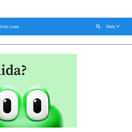
ícias Lusa
Mais