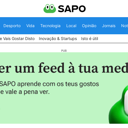
Desporto
Vida
Tecnologia
Local
Opinião
Jornais
Not
 Vais Gostar Disto
Inovação & Startups
Isto é útil