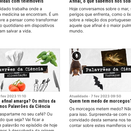
vidas com telemóveis
Afinal, o que sabemos nós sob
idado trabalha onde a
Hoje conversamos sobre o mar,
a medicina se encontram. É um
perigos que enfrenta, como o li
pre a pensar como transformar
sobre a relação dos portugues
o quotidiano em dispositivos
aquele que afinal é o maior pul
m salvar a vida.
mundo.
fev
2023
11:10
Atualidade
·
7
fev
2023
09:50
 afinal amarga? Os mitos da
Quem tem medo de morcegos
nos Palavrões da Ciência
Os morcegos metem medo? Não
aspartame no seu café? Ou
para isso. Surpreenda-se com o
do que seja? Vai ficar a
convidado desta semana nos t
 palavrão no episódio de hoje
contar sobre estes mamíferos v
mos à descoberta da origem