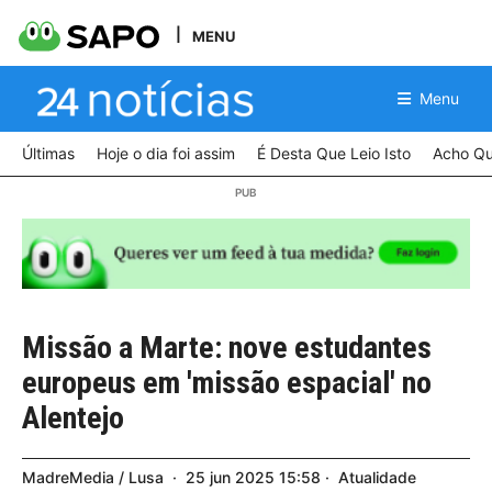
MENU
Menu
Últimas
Hoje o dia foi assim
É Desta Que Leio Isto
Acho Qu
Missão a Marte: nove estudantes
europeus em 'missão espacial' no
Alentejo
MadreMedia / Lusa
25
jun
2025
15:58
Atualidade