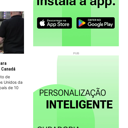
para
e Canadá
sto de
os Unidos da
país de 10