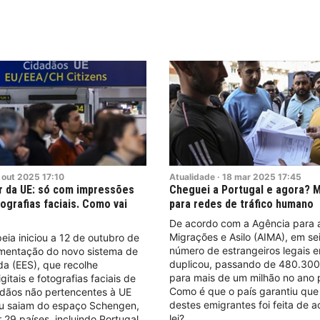
out
2025
17:10
Atualidade
·
18
mar
2025
17:45
ir da UE: só com impressões
Cheguei a Portugal e agora? M
tografias faciais. Como vai
para redes de tráfico humano
De acordo com a Agência para a
Migrações e Asilo (AIMA), em sei
eia iniciou a 12 de outubro de
número de estrangeiros legais 
mentação do novo sistema de
duplicou, passando de 480.300
da (EES), que recolhe
para mais de um milhão no ano
itais e fotografias faciais de
Como é que o país garantiu que
adãos não pertencentes à UE
destes emigrantes foi feita de 
u saiam do espaço Schengen,
lei?
29 países, incluindo Portugal.