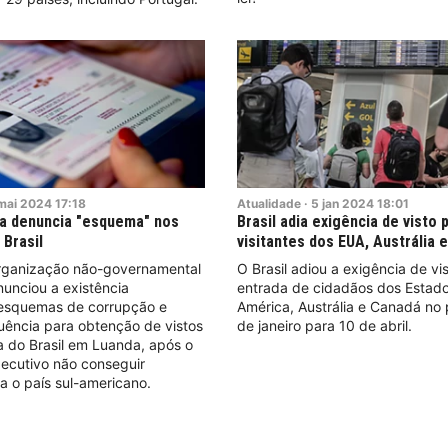
mai
2024
17:18
Atualidade
·
5
jan
2024
18:01
a denuncia "esquema" nos
Brasil adia exigência de visto 
 Brasil
visitantes dos EUA, Austrália 
ganização não-governamental
O Brasil adiou a exigência de vi
unciou a existência
entrada de cidadãos dos Estad
esquemas de corrupção e
América, Austrália e Canadá no 
fluência para obtenção de vistos
de janeiro para 10 de abril.
 do Brasil em Luanda, após o
xecutivo não conseguir
 o país sul-americano.