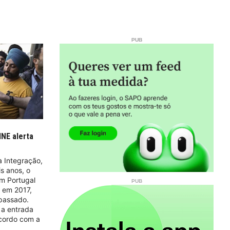
NE alerta
 Integração,
s anos, o
em Portugal
 em 2017,
 passado.
 a entrada
acordo com a