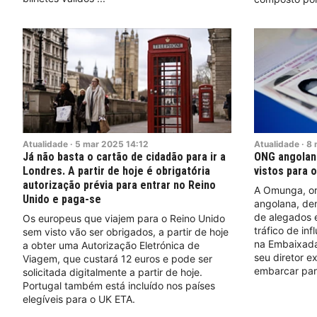
Atualidade
·
5
mar
2025
14:12
Atualidade
·
8
Já não basta o cartão de cidadão para ir a
ONG angolan
Londres. A partir de hoje é obrigatória
vistos para o
autorização prévia para entrar no Reino
A Omunga, or
Unido e paga-se
angolana, den
de alegados 
Os europeus que viajem para o Reino Unido
tráfico de in
sem visto vão ser obrigados, a partir de hoje
na Embaixada
a obter uma Autorização Eletrónica de
seu diretor e
Viagem, que custará 12 euros e pode ser
embarcar para
solicitada digitalmente a partir de hoje.
Portugal também está incluído nos países
elegíveis para o UK ETA.