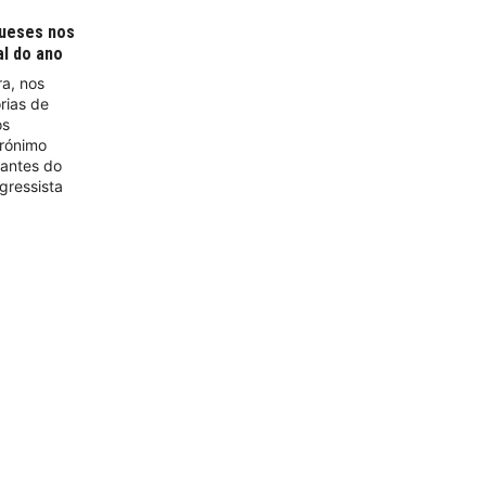
gueses nos
al do ano
ra, nos
rias de
os
crónimo
antes do
ngressista