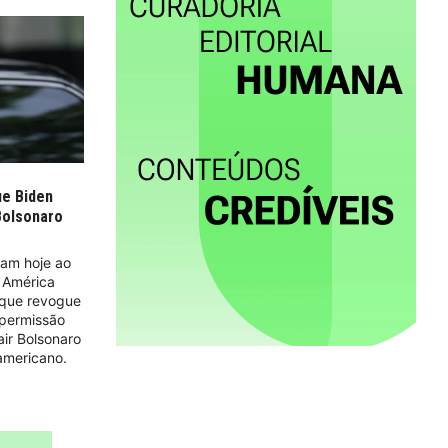
e Biden
Bolsonaro
ram hoje ao
 América
 que revogue
 permissão
air Bolsonaro
americano.