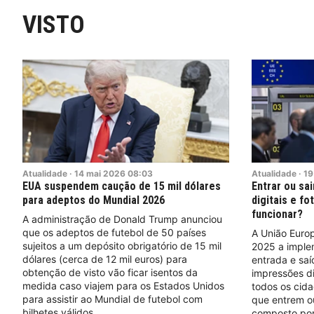
VISTO
Atualidade
·
14
mai
2026
08:03
Atualidade
·
19
EUA suspendem caução de 15 mil dólares
Entrar ou sa
para adeptos do Mundial 2026
digitais e fo
funcionar?
A administração de Donald Trump anunciou
que os adeptos de futebol de 50 países
A União Europ
sujeitos a um depósito obrigatório de 15 mil
2025 a imple
dólares (cerca de 12 mil euros) para
entrada e saí
obtenção de visto vão ficar isentos da
impressões dig
medida caso viajem para os Estados Unidos
todos os cid
para assistir ao Mundial de futebol com
que entrem o
bilhetes válidos
composto por 