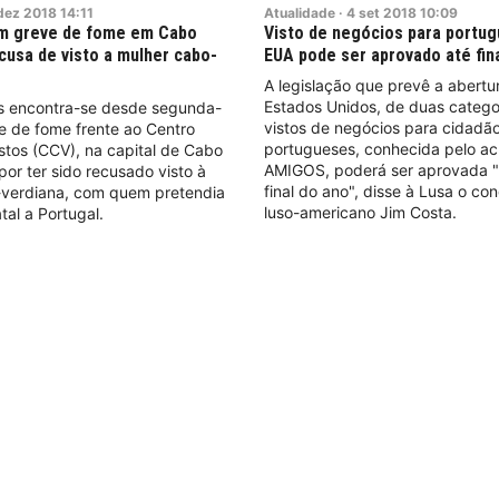
dez
2018
14:11
Atualidade
·
4
set
2018
10:09
m greve de fome em Cabo
Visto de negócios para portu
cusa de visto a mulher cabo-
EUA pode ser aprovado até fin
A legislação que prevê a abertu
Estados Unidos, de duas catego
 encontra-se desde segunda-
vistos de negócios para cidadã
e de fome frente ao Centro
portugueses, conhecida pelo a
tos (CCV), na capital de Cabo
AMIGOS, poderá ser aprovada "
por ter sido recusado visto à
final do ano", disse à Lusa o co
-verdiana, com quem pretendia
luso-americano Jim Costa.
tal a Portugal.