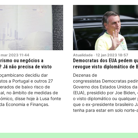
mar
2023
11:44
Atualidade
·
12
jan
2023
18:57
urismo ou negócios a
Democratas dos EUA pedem qu
Já não precisa de visto
revogue visto diplomático de 
çambicano decidiu dar
Dezenas de
stos a Portugal e outros 27
congressistas Democratas pedi
erados de baixo risco de
Governo dos Estados Unidos da
gal, no âmbito de medidas de
(EUA), presidido por Joe Biden,
ómico, disse hoje à Lusa fonte
o visto diplomático ou qualquer
 da Economia e Finanças.
que o ex-presidente brasileiro J
tenha para estar em solo norte-