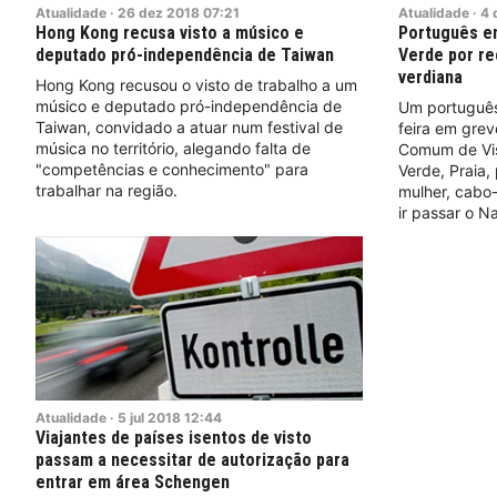
Atualidade
·
26
dez
2018
07:21
Atualidade
·
4
Hong Kong recusa visto a músico e
Português e
deputado pró-independência de Taiwan
Verde por re
verdiana
Hong Kong recusou o visto de trabalho a um
músico e deputado pró-independência de
Um português
Taiwan, convidado a atuar num festival de
feira em grev
música no território, alegando falta de
Comum de Vis
"competências e conhecimento" para
Verde, Praia, 
trabalhar na região.
mulher, cabo
ir passar o Na
Atualidade
·
5
jul
2018
12:44
Viajantes de países isentos de visto
passam a necessitar de autorização para
entrar em área Schengen