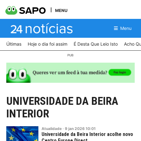
MENU
Menu
Últimas
Hoje o dia foi assim
É Desta Que Leio Isto
Acho Qu
UNIVERSIDADE DA BEIRA
INTERIOR
Atualidade
·
9
jan
2026
10:01
Universidade da Beira Interior acolhe novo
Centro Europe Direct