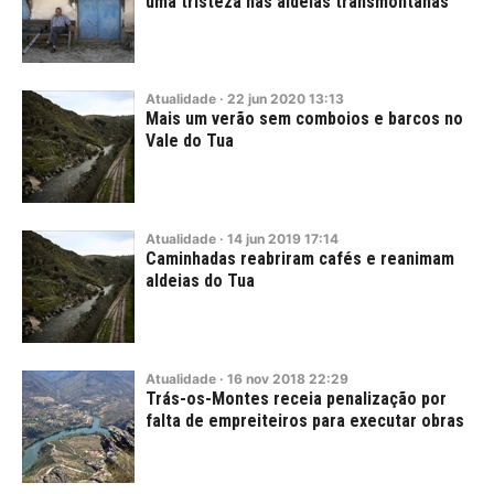
uma tristeza nas aldeias transmontanas
Atualidade
·
22
jun
2020
13:13
Mais um verão sem comboios e barcos no
Vale do Tua
Atualidade
·
14
jun
2019
17:14
Caminhadas reabriram cafés e reanimam
aldeias do Tua
Atualidade
·
16
nov
2018
22:29
Trás-os-Montes receia penalização por
falta de empreiteiros para executar obras