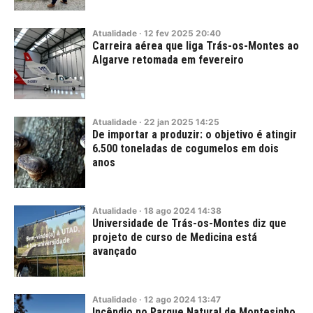
Atualidade
·
12
fev
2025
20:40
Carreira aérea que liga Trás-os-Montes ao
Algarve retomada em fevereiro
Atualidade
·
22
jan
2025
14:25
De importar a produzir: o objetivo é atingir
6.500 toneladas de cogumelos em dois
anos
Atualidade
·
18
ago
2024
14:38
Universidade de Trás-os-Montes diz que
projeto de curso de Medicina está
avançado
Atualidade
·
12
ago
2024
13:47
Incêndio no Parque Natural de Montesinho