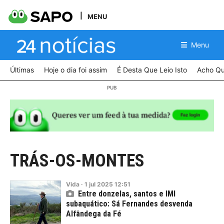
MENU
Menu
Últimas
Hoje o dia foi assim
É Desta Que Leio Isto
Acho Qu
TRÁS-OS-MONTES
Vida
·
1
jul
2025
12:51
Entre donzelas, santos e IMI
subaquático: Sá Fernandes desvenda
Alfândega da Fé