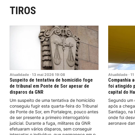
TIROS
Atualidade
·
13
mai
2026
19:08
Atualidade
·
11
Suspeito de tentativa de homicídio foge
Companhia aé
de tribunal em Ponte de Sor apesar de
foi atingido 
disparos da GNR
capital do Ha
Um suspeito de uma tentativa de homicídio
Segundo um co
conseguiu fugir esta quarta-feira do Tribunal
após a chega
de Ponte de Sor, em Portalegre, pouco antes
Santiago, na
de ser presente a primeiro interrogatório
onde foi desv
judicial. Durante a fuga, militares da GNR
aeronave dan
efetuaram vários disparos, sem conseguir
intercetar o indivíduo, que permanece em p