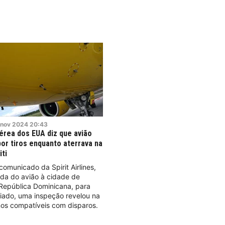
nov
2024
20:43
rea dos EUA diz que avião
por tiros enquanto aterrava na
iti
municado da Spirit Airlines,
da do avião à cidade de
 República Dominicana, para
iado, uma inspeção revelou na
os compatíveis com disparos.