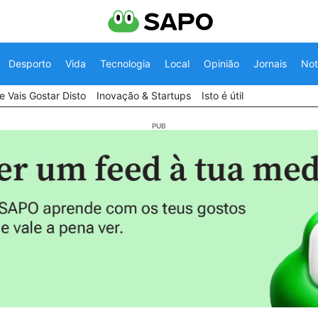
Desporto
Vida
Tecnologia
Local
Opinião
Jornais
Not
 Vais Gostar Disto
Inovação & Startups
Isto é útil