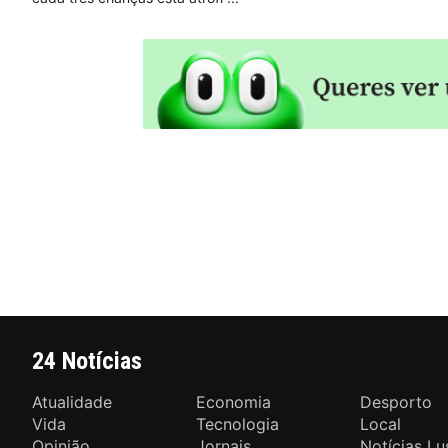
24 Notícias
Atualidade
Economia
Desporto
Vida
Tecnologia
Local
Opinião
Jornais
Notícias Lu