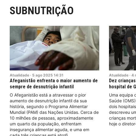
SUBNUTRIÇÃO
Atualidade
·
5
ago
2025
14:31
Atualidade
·
4
Afeganistão enfrenta o maior aumento de
Dez criança
sempre de desnutrição infantil
hospital de 
O Afeganistão está a atravessar o pior
Uma equipa d
aumento de desnutrição infantil da sua
Saúde (OMS) 
história, segundo o Programa Alimentar
dois hospitai
Mundial (PAM) das Nações Unidas. Cerca de
descreveu uma
10 milhões de pessoas, aproximadamente
crianças mort
um quarto da população, enfrentam
hoje o diretor
insegurança alimentar aguda, e uma em
cada três crianças está atrofi