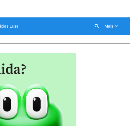
ícias Lusa
Mais