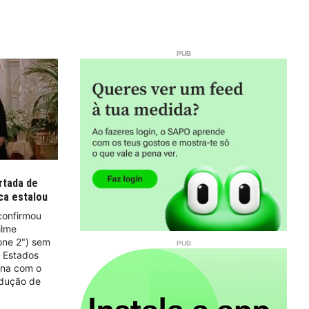
rtada de
ca estalou
confirmou
ilme
one 2") sem
s Estados
ena com o
odução de