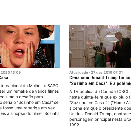
2020
13:09
Atualidade
·
27
dez
2019
07:31
Casa
Cena com Donald Trump foi co
"Sozinho em Casa". E a polémi
nternacional da Mulher, o SAPO
zer um remake de vários filmes
A TV pública do Canadá (CBC) 
nçou-me o desafio para
nesta quinta-feira que exibiu o f
o seria o “Sozinho em Casa” se
"Sozinho em Casa 2" ("Home Al
ta fosse uma rapariga em vez
a cena em que o presidente do
Eis a sinopse do filme "Sozinha
Unidos, Donald Trump, contrac
personagem principal nesta pr
1992.