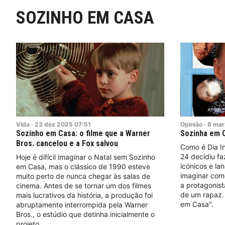
SOZINHO EM CASA
Vida
·
23
dez
2025
07:51
Opinião
·
8
mar
Sozinho em Casa: o filme que a Warner
Sozinha em 
Bros. cancelou e a Fox salvou
Como é Dia I
24 decidiu fa
Hoje é difícil imaginar o Natal sem Sozinho
icónicos e la
em Casa, mas o clássico de 1990 esteve
imaginar com
muito perto de nunca chegar às salas de
a protagonis
cinema. Antes de se tornar um dos filmes
de um rapaz. 
mais lucrativos da história, a produção foi
em Casa".
abruptamente interrompida pela Warner
Bros., o estúdio que detinha inicialmente o
projeto.