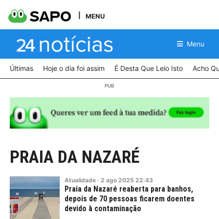
MENU
Menu
Últimas
Hoje o dia foi assim
É Desta Que Leio Isto
Acho Qu
PRAIA DA NAZARÉ
Atualidade
·
2
ago
2025
22:43
Praia da Nazaré reaberta para banhos,
depois de 70 pessoas ficarem doentes
devido à contaminação