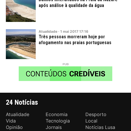
após análise à qualidade da água
Atualidade
·
1
mai
2017
17:16
Três pessoas morreram hoje por
afogamento nas praias portuguesas
24 Notícias
Atualidade
Economia
Desporto
Vida
Tecnologia
Local
Opinião
Jornais
Notícias Lusa