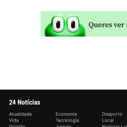
24 Notícias
Atualidade
Economia
Desporto
Vida
Tecnologia
Local
Opinião
Jornais
Notícias Lu