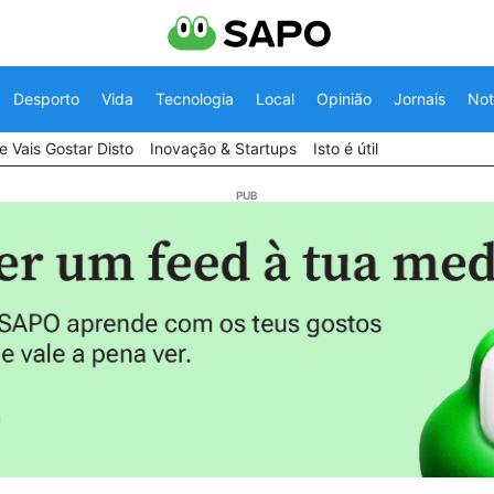
Desporto
Vida
Tecnologia
Local
Opinião
Jornais
Not
 Vais Gostar Disto
Inovação & Startups
Isto é útil