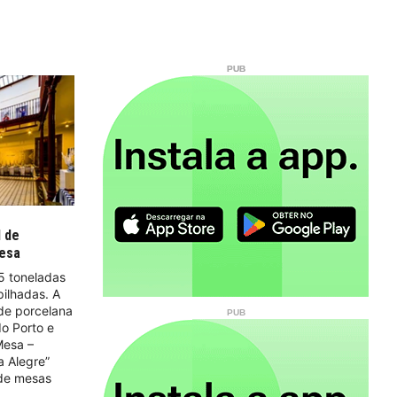
l de
uesa
5 toneladas
ilhadas. A
de porcelana
do Porto e
Mesa –
a Alegre”
 de mesas