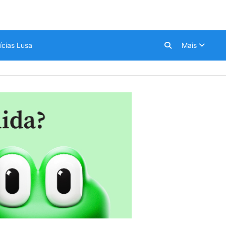
ícias Lusa
Mais