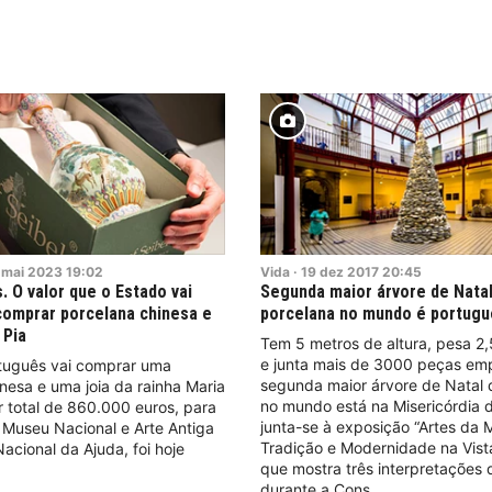
mai
2023
19:02
Vida
·
19
dez
2017
20:45
. O valor que o Estado vai
Segunda maior árvore de Nata
comprar porcelana chinesa e
porcelana no mundo é portug
 Pia
Tem 5 metros de altura, pesa 2,
e junta mais de 3000 peças emp
tuguês vai comprar uma
segunda maior árvore de Natal 
nesa e uma joia da rainha Maria
no mundo está na Misericórdia 
r total de 860.000 euros, para
junta-se à exposição “Artes da 
 Museu Nacional e Arte Antiga
Tradição e Modernidade na Vist
Nacional da Ajuda, foi hoje
que mostra três interpretações
durante a Cons