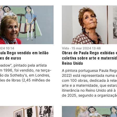
024
10:14
Vida
·
15
mar
2024
13:46
ula Rego vendido em leilão
Obras de Paula Rego exibidas
ões de euros
coletiva sobre arte e materni
Reino Unido
dow", pintado pela artista
 1996, foi vendido, na terça-
A pintora portuguesa Paula Reg
ilão da Sotheby's, em Londres,
2022) está representada numa 
ões de libras (2,45 milhões de
com 100 obras, dedicada à rela
arte e a maternidade, que esta
itinerância no Reino Unido até à
de 2025, segundo a organizaçã