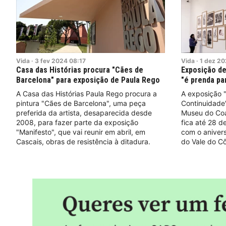
Vida
·
3
fev
2024
08:17
Vida
·
1
dez
20
Casa das Histórias procura "Cães de
Exposição d
Barcelona" para exposição de Paula Rego
"é prenda par
A Casa das Histórias Paula Rego procura a
A exposição "
pintura "Cães de Barcelona", uma peça
Continuidade"
preferida da artista, desaparecida desde
Museu do Coa
2008, para fazer parte da exposição
fica até 28 d
"Manifesto", que vai reunir em abril, em
com o aniver
Cascais, obras de resistência à ditadura.
do Vale do Cô