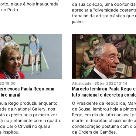
borto, e que é hoje inaugurada
da sua coleção, uma oportunid
 no Porto.
apreciar a "diversidade coerent
trabalho da artista plástica qu
junho.
22
19:30
Atualidade
·
30
jun
2022
13:44
lery evoca Paula Rego com
Marcelo lembrou Paula Rego e
bre mural
luto nacional e decretou con
aula Rego produziu enquanto
O Presidente da República, Mar
iada da National Gallery, nos
de Sousa, lembrou hoje a pintor
tá exposta pela primeira vez
Rego, em dia de luto nacional p
drino juntamente com o quadro
morte, e decretou oficialmente 
e Carlo Crivelli no qual a
condecoração póstuma com o G
 inspirou.
da Ordem de Camões.