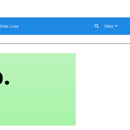
ícias Lusa
Mais