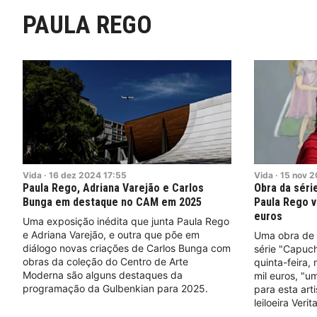
PAULA REGO
Vida
·
16
dez
2024
17:55
Vida
·
15
nov
2
Paula Rego, Adriana Varejão e Carlos
Obra da séri
Bunga em destaque no CAM em 2025
Paula Rego v
euros
Uma exposição inédita que junta Paula Rego
e Adriana Varejão, e outra que põe em
Uma obra de 
diálogo novas criações de Carlos Bunga com
série "Capuch
obras da coleção do Centro de Arte
quinta-feira,
Moderna são alguns destaques da
mil euros, "u
programação da Gulbenkian para 2025.
para esta art
leiloeira Verit