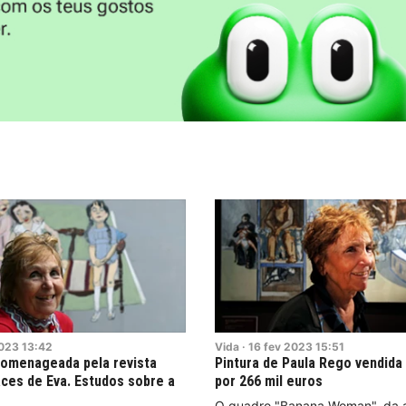
023
13:42
Vida
·
16
fev
2023
15:51
homenageada pela revista
Pintura de Paula Rego vendida
Faces de Eva. Estudos sobre a
por 266 mil euros
O quadro "Banana Woman", da a