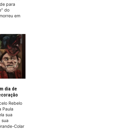
ade para
e" do
e morreu em
m dia de
decoração
celo Rebelo
a Paula
ela sua
a sua
rande-Colar