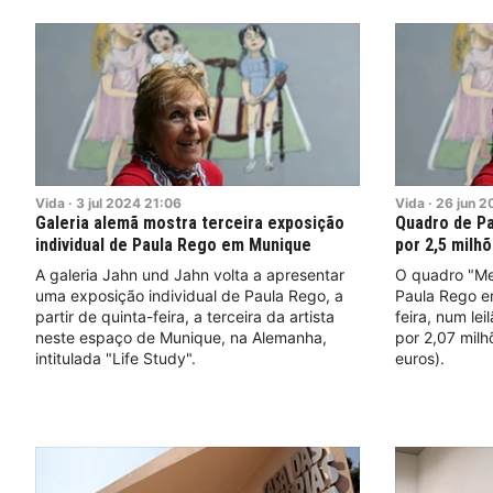
Vida
·
3
jul
2024
21:06
Vida
·
26
jun
2
Galeria alemã mostra terceira exposição
Quadro de Pa
individual de Paula Rego em Munique
por 2,5 milh
A galeria Jahn und Jahn volta a apresentar
O quadro "Mea
uma exposição individual de Paula Rego, a
Paula Rego em
partir de quinta-feira, a terceira da artista
feira, num le
neste espaço de Munique, na Alemanha,
por 2,07 milh
intitulada "Life Study".
euros).