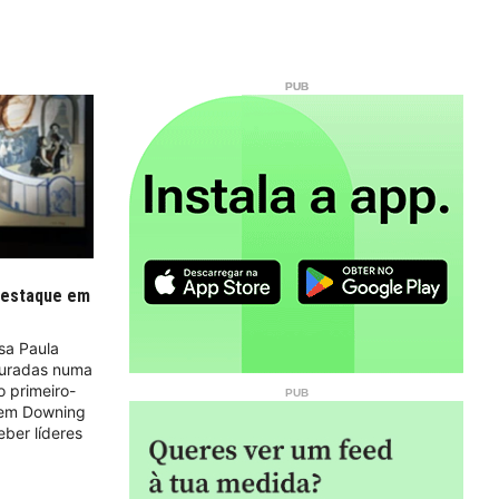
destaque em
sa Paula
duradas numa
o primeiro-
, em Downing
eber líderes