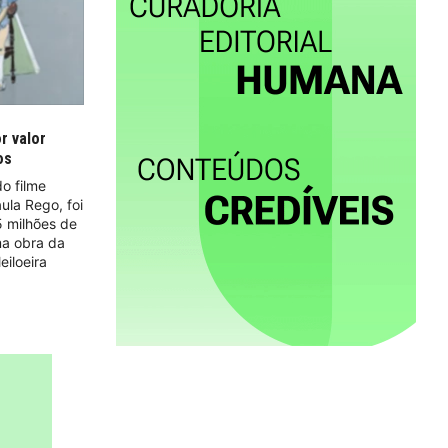
r valor
os
do filme
aula Rego, foi
5 milhões de
ma obra da
eiloeira