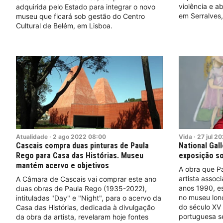
violência e a
adquirida pelo Estado para integrar o novo
em Serralves,
museu que ficará sob gestão do Centro
Cultural de Belém, em Lisboa.
Atualidade
·
2
ago
2022
08:00
Vida
·
27
jul
20
Cascais compra duas pinturas de Paula
National Gal
Rego para Casa das Histórias. Museu
exposição so
mantém acervo e objetivos
A obra que P
artista assoc
A Câmara de Cascais vai comprar este ano
anos 1990, es
duas obras de Paula Rego (1935-2022),
no museu lon
intituladas "Day" e "Night", para o acervo da
do século XV d
Casa das Histórias, dedicada à divulgação
portuguesa se
da obra da artista, revelaram hoje fontes