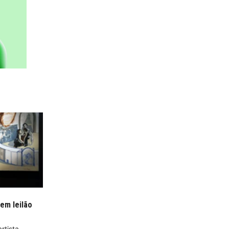
 em leilão
rtista