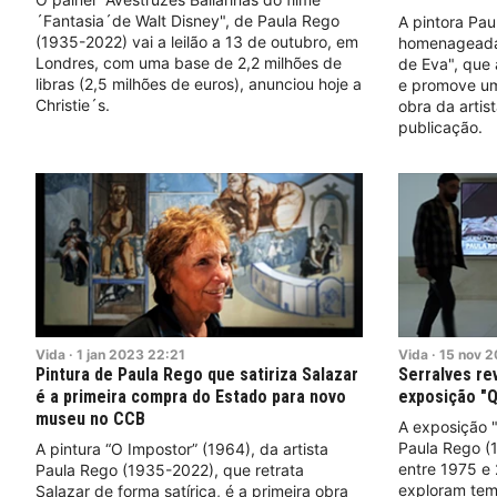
´Fantasia´de Walt Disney", de Paula Rego
A pintora Pau
(1935-2022) vai a leilão a 13 de outubro, em
homenageada p
Londres, com uma base de 2,2 milhões de
de Eva", que
libras (2,5 milhões de euros), anunciou hoje a
e promove um
Christie´s.
obra da artis
publicação.
Vida
·
1
jan
2023
22:21
Vida
·
15
nov
2
Pintura de Paula Rego que satiriza Salazar
Serralves re
é a primeira compra do Estado para novo
exposição "Q
museu no CCB
A exposição 
Paula Rego (
A pintura “O Impostor” (1964), da artista
entre 1975 e
Paula Rego (1935-2022), que retrata
exploram tem
Salazar de forma satírica, é a primeira obra