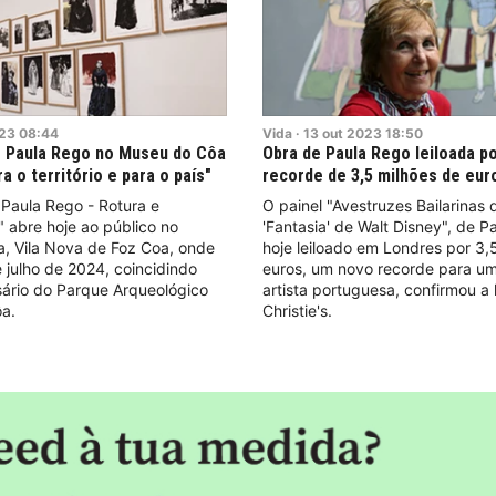
23
08:44
Vida
·
13
out
2023
18:50
e Paula Rego no Museu do Côa
Obra de Paula Rego leiloada po
a o território e para o país"
recorde de 3,5 milhões de eur
Paula Rego - Rotura e
O painel "Avestruzes Bailarinas 
 abre hoje ao público no
'Fantasia' de Walt Disney", de P
, Vila Nova de Foz Coa, onde
hoje leiloado em Londres por 3,
e julho de 2024, coincidindo
euros, um novo recorde para u
sário do Parque Arqueológico
artista portuguesa, confirmou a l
a.
Christie's.