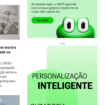
 em mostra
dade no
o (1935-
exposição
ção entre a
rá em
 primavera
o.