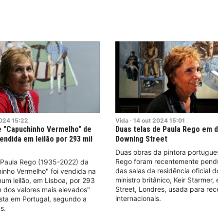
024
15:22
Vida
·
14
out
2024
15:01
e "Capuchinho Vermelho" de
Duas telas de Paula Rego em 
endida em leilão por 293 mil
Downing Street
Duas obras da pintora portugue
Rego foram recentemente pen
Paula Rego (1935-2022) da
das salas da residência oficial d
inho Vermelho" foi vendida na
ministro britânico, Keir Starmer
 num leilão, em Lisboa, por 293
Street, Londres, usada para rec
m dos valores mais elevados"
internacionais.
ista em Portugal, segundo a
as.