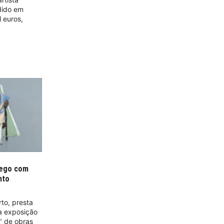
dido em
l euros,
Rego com
nto
to, presta
 exposição
" de obras