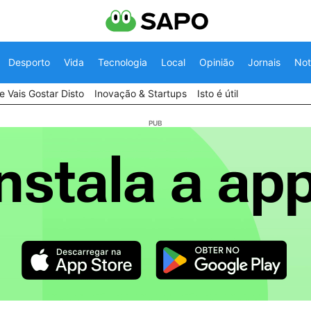
Desporto
Vida
Tecnologia
Local
Opinião
Jornais
Not
 Vais Gostar Disto
Inovação & Startups
Isto é útil