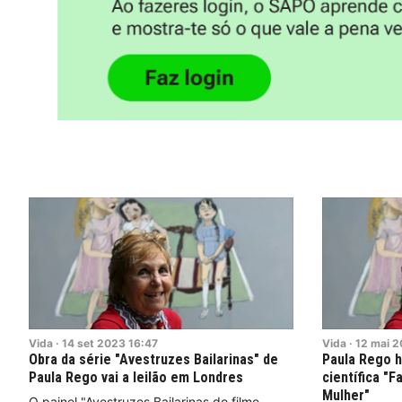
Vida
·
14
set
2023
16:47
Vida
·
12
mai
2
Obra da série "Avestruzes Bailarinas" de
Paula Rego 
Paula Rego vai a leilão em Londres
científica "
Mulher"
O painel "Avestruzes Bailarinas do filme