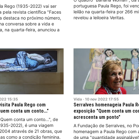
portuguesa Paula Rego, foi ven
la Rego (1935-2022) vai ser
leilão na quarta-feira por 266 mi
ela revista científica "Faces
revelou a leiloeira Veritas.
 a destaca no próximo número,
a conversa sobre a vida e
ta, na quarta-feira, anunciou a
022
15:35
Vida
·
10
nov
2022
17:55
visita Paula Rego com
Serralves homenageia Paula 
uem conta um conto..."
exposição "Quem conta um co
acrescenta um ponto"
"Quem conta um conto...", de
1935-2022), é uma viagem
A Fundação de Serralves, no Por
 2004 através de 21 obras, que
homenagem a Paula Rego com a
as como a condição feminina,
de uma "quantidade assinalável