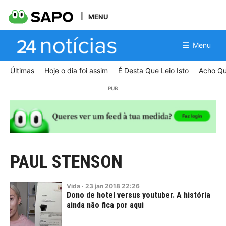
MENU
Menu
Últimas
Hoje o dia foi assim
É Desta Que Leio Isto
Acho Qu
PAUL STENSON
Vida
·
23
jan
2018
22:26
Dono de hotel versus youtuber. A história
ainda não fica por aqui