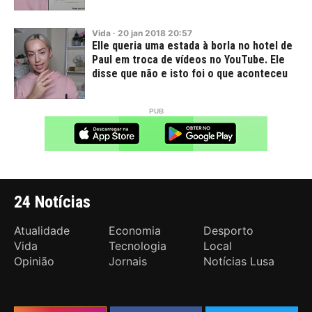
Vida
·
20
jan
2018
20:57
Elle queria uma estada à borla no hotel de
Paul em troca de vídeos no YouTube. Ele
disse que não e isto foi o que aconteceu
24 Notícias
Atualidade
Economia
Desporto
Vida
Tecnologia
Local
Opinião
Jornais
Notícias Lusa