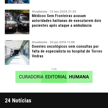
Atualidade
·
13
nov
2024
21:33
Médicos Sem Fronteiras acusam
autoridades haitianas de executarem dois
pacientes após ataque a ambulância
Atualidade
·
30
jan
2018
11:08
Doentes oncológicos sem consultas por
falta de especialista no hospital de Torres
Vedras
24 Notícias