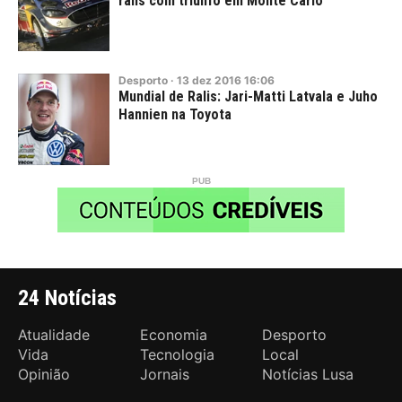
ralis com triunfo em Monte Carlo
Desporto
·
13
dez
2016
16:06
Mundial de Ralis: Jari-Matti Latvala e Juho
Hannien na Toyota
24 Notícias
Atualidade
Economia
Desporto
Vida
Tecnologia
Local
Opinião
Jornais
Notícias Lusa