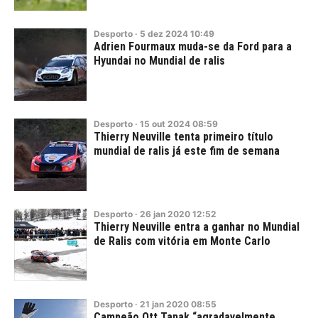
Desporto
·
5
dez
2024
10:49
Adrien Fourmaux muda-se da Ford para a
Hyundai no Mundial de ralis
Desporto
·
15
out
2024
08:59
Thierry Neuville tenta primeiro título
mundial de ralis já este fim de semana
Desporto
·
26
jan
2020
12:52
Thierry Neuville entra a ganhar no Mundial
de Ralis com vitória em Monte Carlo
Desporto
·
21
jan
2020
08:55
Campeão Ott Tanak “agradavelmente