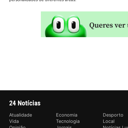
24 Notícias
Atualidade
Economia
Desporto
Vida
Tecnologia
Local
Opinião
Jornais
Notícias Lu