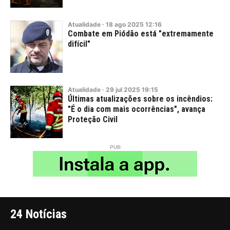
Atualidade
·
18
ago
2025
12:16
Combate em Piódão está "extremamente
difícil"
Atualidade
·
29
jul
2025
19:15
Últimas atualizações sobre os incêndios:
"É o dia com mais ocorrências", avança
Proteção Civil
24 Notícias