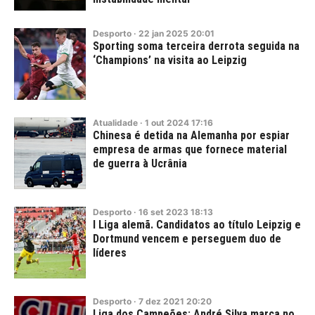
Desporto
·
22
jan
2025
20:01
Sporting soma terceira derrota seguida na
‘Champions’ na visita ao Leipzig
Atualidade
·
1
out
2024
17:16
Chinesa é detida na Alemanha por espiar
empresa de armas que fornece material
de guerra à Ucrânia
Desporto
·
16
set
2023
18:13
I Liga alemã. Candidatos ao título Leipzig e
Dortmund vencem e perseguem duo de
líderes
Desporto
·
7
dez
2021
20:20
Liga dos Campeões: André Silva marca no