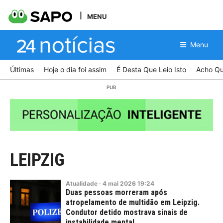
MENU
Menu
Últimas
Hoje o dia foi assim
É Desta Que Leio Isto
Acho Qu
LEIPZIG
Atualidade
·
4
mai
2026
19:24
Duas pessoas morreram após
atropelamento de multidão em Leipzig.
Condutor detido mostrava sinais de
instabilidade mental