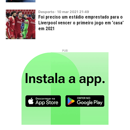
Desporto
·
10
mar
2021
21:49
Foi preciso um estádio emprestado para o
Liverpool vencer o primeiro jogo em 'casa'
em 2021