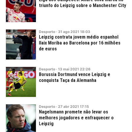
triunfo do Leipzig sobre o Manchester City
Desporto
·
31
ago
2021
18:03
Leipzig contrata jovem médio espanhol
Ilaix Moriba ao Barcelona por 16 milhões
de euros
Desporto
·
13
mai
2021
22:26
Borussia Dortmund vence Leipzig e
conquista Taça da Alemanha
Desporto
·
27
abr
2021
17:15
Nagelsmann promete não levar os
melhores jogadores e enfraquecer o
Leipzig