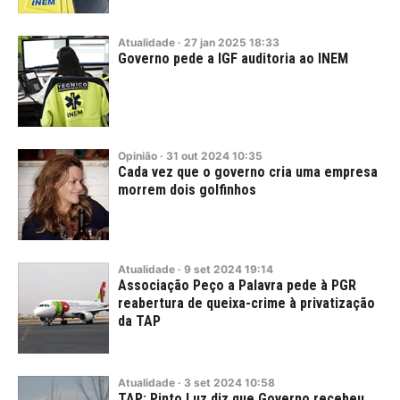
Atualidade
·
27
jan
2025
18:33
Governo pede a IGF auditoria ao INEM
Opinião
·
31
out
2024
10:35
Cada vez que o governo cria uma empresa
morrem dois golfinhos
Atualidade
·
9
set
2024
19:14
Associação Peço a Palavra pede à PGR
reabertura de queixa-crime à privatização
da TAP
Atualidade
·
3
set
2024
10:58
TAP: Pinto Luz diz que Governo recebeu