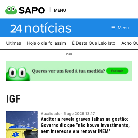
MENU
Menu
Últimas
Hoje o dia foi assim
É Desta Que Leio Isto
Acho Qu
IGF
Atualidade
·
5
ago
2025
13:17
Auditoria revela graves falhas na gestão:
Governo diz que "não houve investimento,
nem interesse em renovar INEM"