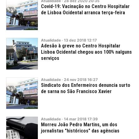
Atualidade
·
28
dez
2020
20:35
Covid-19: Vacinação no Centro Hospitalar
de Lisboa Ocidental arranca terça-feira
Atualidade
·
13
dez
2018
12:17
Adesão à greve no Centro Hospitalar
Lisboa Ocidental chegou aos 100% nalguns
serviços
Atualidade
·
24
nov
2018
16:27
Sindicato dos Enfermeiros denuncia surto
de sarna no São Francisco Xavier
Atualidade
·
14
mar
2018
17:39
Morreu João Pedro Martins, um dos
jornalistas "históricos" das agências