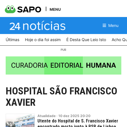
MENU
Menu
Últimas
Hoje o dia foi assim
É Desta Que Leio Isto
Acho Qu
HOSPITAL SÃO FRANCISCO
XAVIER
Atualidade
·
10
dez
2025
20:20
Utente do Hospital de S. Francisco Xavier
encontrado morto junto à PSP de Lisboa