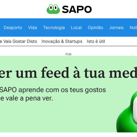
Desporto
Vida
Tecnologia
Local
Opinião
Jornais
Not
 Vais Gostar Disto
Inovação & Startups
Isto é útil