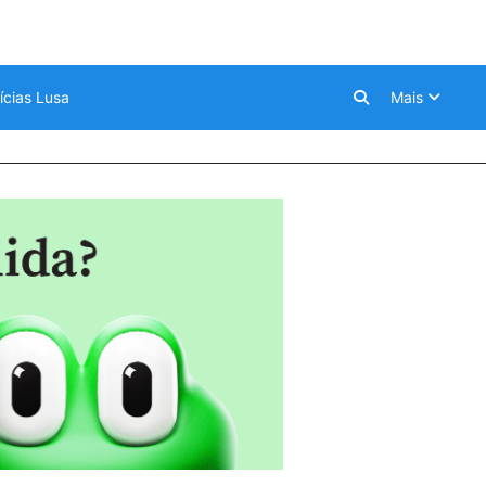
ícias Lusa
Mais