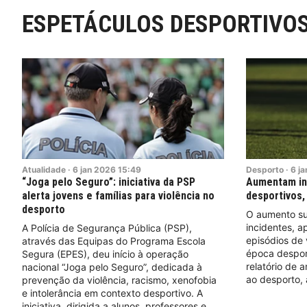
ESPETÁCULOS DESPORTIVO
Atualidade
·
6
jan
2026
15:49
Desporto
·
6
ja
“Joga pelo Seguro”: iniciativa da PSP
Aumentam in
alerta jovens e famílias para violência no
desportivos,
desporto
O aumento su
incidentes, a
A Polícia de Segurança Pública (PSP),
episódios de 
através das Equipas do Programa Escola
época despor
Segura (EPES), deu início à operação
relatório de 
nacional “Joga pelo Seguro”, dedicada à
ao desporto, 
prevenção da violência, racismo, xenofobia
e intolerância em contexto desportivo. A
iniciativa, dirigida a alunos, professores e