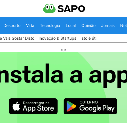
Desporto
Vida
Tecnologia
Local
Opinião
Jornais
Not
 Vais Gostar Disto
Inovação & Startups
Isto é útil