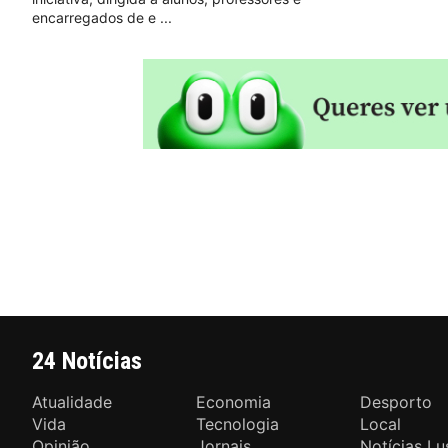
encarregados de e
24 Notícias
Atualidade
Economia
Desporto
Vida
Tecnologia
Local
Opinião
Jornais
Notícias Lu