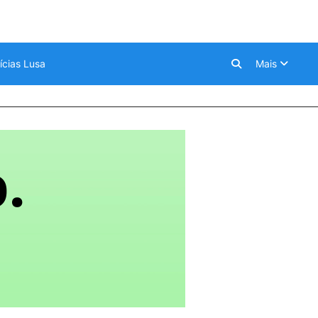
ícias Lusa
Mais