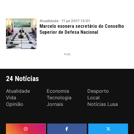
Atualidade
·
11
jul
2017
13:01
Marcelo exonera secretário do Conselho
Superior de Defesa Nacional
24 Notícias
Atualidade
Economia
Desporto
Vida
Tecnologia
Local
Opinião
Jornais
Notícias Lusa