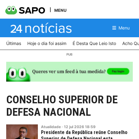
MENU
Menu
Últimas
Hoje o dia foi assim
É Desta Que Leio Isto
Acho Qu
CONSELHO SUPERIOR DE
DEFESA NACIONAL
Atualidade
·
12
jul
2026
18:59
Presidente da República reúne Conselho
Superior de Defesa Nacional esta