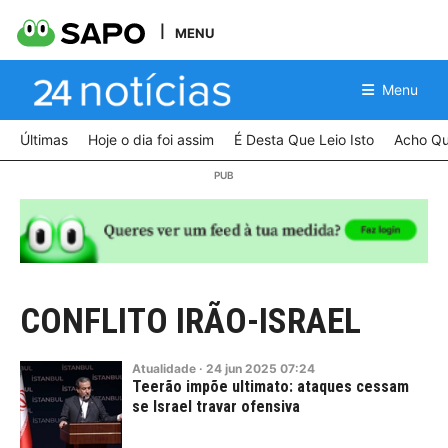
MENU
Menu
Últimas
Hoje o dia foi assim
É Desta Que Leio Isto
Acho Qu
CONFLITO IRÃO-ISRAEL
Atualidade
·
24
jun
2025
07:24
Teerão impõe ultimato: ataques cessam
se Israel travar ofensiva