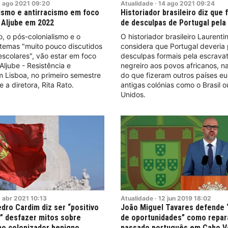
8
ago
2021
09:20
Atualidade
·
14
ago
2021
09:24
ismo e antirracismo em foco
Historiador brasileiro diz que 
 Aljube em 2022
de desculpas de Portugal pela
o, o pós-colonialismo e o
O historiador brasileiro Laurent
 temas "muito pouco discutidos
considera que Portugal deveria 
scolares", vão estar em foco
desculpas formais pela escravat
ljube - Resistência e
negreiro aos povos africanos, n
 Lisboa, no primeiro semestre
do que fizeram outros países e
 a diretora, Rita Rato.
antigas colónias como o Brasil 
Unidos.
2
abr
2021
10:13
Atualidade
·
12
jun
2019
18:02
dro Cardim diz ser “positivo
João Miguel Tavares defende 
” desfazer mitos sobre
de oportunidades” como repar
o colonizador benigno
passado português em Cabo V