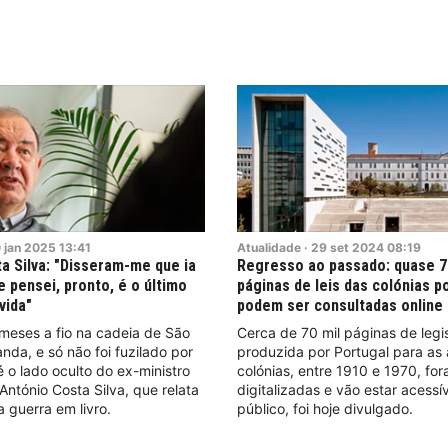
0
jan
2025
13:41
Atualidade
·
29
set
2024
08:19
a Silva: "Disseram-me que ia
Regresso ao passado: quase 7
e pensei, pronto, é o último
páginas de leis das colónias 
vida"
podem ser consultadas online
 meses a fio na cadeia de São
Cerca de 70 mil páginas de legi
nda, e só não foi fuzilado por
produzida por Portugal para as 
é o lado oculto do ex-ministro
colónias, entre 1910 e 1970, fo
ntónio Costa Silva, que relata
digitalizadas e vão estar acessí
a guerra em livro.
público, foi hoje divulgado.