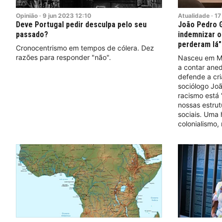
Opinião
·
9
jun
2023
12:10
Atualidade
·
17
Deve Portugal pedir desculpa pelo seu
João Pedro G
passado?
indemnizar o
perderam lá"
Cronocentrismo em tempos de cólera. Dez
razões para responder "não".
Nasceu em M
a contar ane
defende a cr
sociólogo Jo
racismo está 
nossas estrut
sociais. Uma
colonialismo,