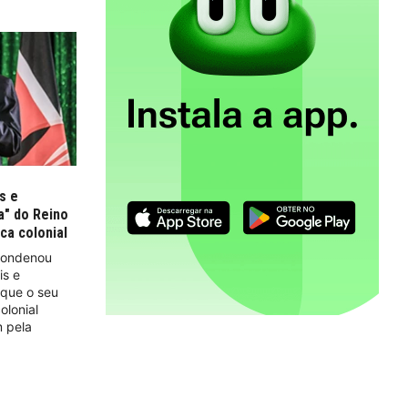
s e
ia" do Reino
ca colonial
 condenou
is e
" que o seu
olonial
m pela