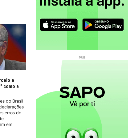
rcelo e
o" como a
es do Brasil
 declarações
os erros do
de
tem em