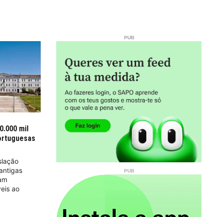
0.000 mil
portuguesas
slação
antigas
ram
veis ao