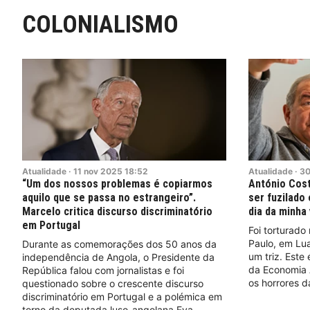
COLONIALISMO
Atualidade
·
11
nov
2025
18:52
Atualidade
·
3
“Um dos nossos problemas é copiarmos
António Cost
aquilo que se passa no estrangeiro”.
ser fuzilado 
Marcelo critica discurso discriminatório
dia da minha 
em Portugal
Foi torturado
Paulo, em Lua
Durante as comemorações dos 50 anos da
um triz. Este 
independência de Angola, o Presidente da
da Economia A
República falou com jornalistas e foi
os horrores d
questionado sobre o crescente discurso
discriminatório em Portugal e a polémica em
torno da deputada luso-angolana Eva