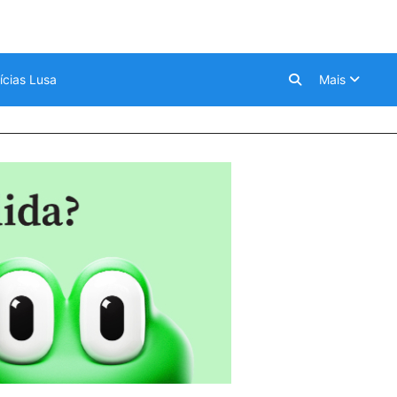
ícias Lusa
Mais