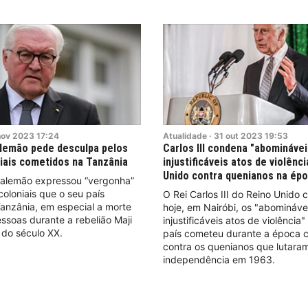
nov
2023
17:24
Atualidade
·
31
out
2023
19:53
lemão pede desculpa pelos
Carlos III condena "abominávei
iais cometidos na Tanzânia
injustificáveis atos de violênc
Unido contra quenianos na épo
 alemão expressou “vergonha”
coloniais que o seu país
O Rei Carlos III do Reino Unido
anzânia, em especial a morte
hoje, em Nairóbi, os "abomináve
ssoas durante a rebelião Maji
injustificáveis atos de violência
o do século XX.
país cometeu durante a época c
contra os quenianos que lutara
independência em 1963.