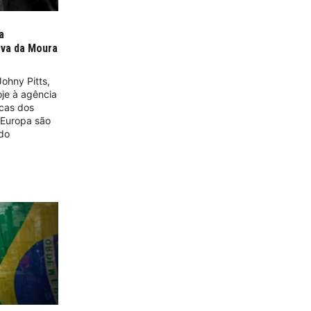
a
ova da Moura
Johny Pitts,
oje à agência
cas dos
 Europa são
 do