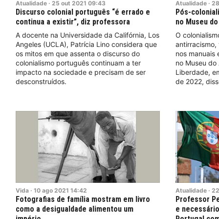
Atualidade
·
25
out
2021
09:43
Atualidade
·
2
Discurso colonial português “é errado e
Pós-colonial
continua a existir”, diz professora
no Museu do
A docente na Universidade da Califórnia, Los
O colonialism
Angeles (UCLA), Patrícia Lino considera que
antirracismo,
os mitos em que assenta o discurso do
nos manuais e
colonialismo português continuam a ter
no Museu do A
impacto na sociedade e precisam de ser
Liberdade, em
desconstruídos.
de 2022, disse
Vida
·
10
ago
2021
14:42
Atualidade
·
2
Fotografias de família mostram em livro
Professor Pe
como a desigualdade alimentou um
e necessário
império
Portugal com