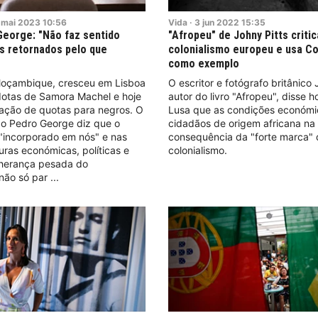
mai
2023
10:56
Vida
·
3
jun
2022
15:35
eorge: "Não faz sentido
"Afropeu" de Johny Pitts critic
s retornados pelo que
colonialismo europeu e usa C
como exemplo
oçambique, cresceu em Lisboa
O escritor e fotógrafo britânico 
dotas de Samora Machel e hoje
autor do livro "Afropeu", disse h
iação de quotas para negros. O
Lusa que as condições económi
ão Pedro George diz que o
cidadãos de origem africana na
"incorporado em nós" e nas
consequência da "forte marca"
uras económicas, políticas e
colonialismo.
 herança pesada do
 não só par