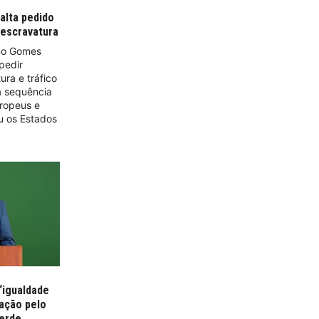
falta pedido
 escravatura
ino Gomes
pedir
ura e tráfico
a sequência
uropeus e
ou os Estados
“igualdade
ação pelo
erde