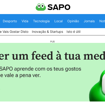
Desporto
Vida
Tecnologia
Local
Opinião
Jornais
Not
 Vais Gostar Disto
Inovação & Startups
Isto é útil