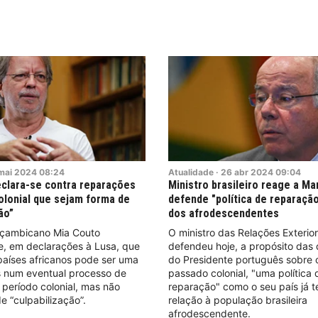
mai
2024
08:24
Atualidade
·
26
abr
2024
09:04
clara-se contra reparações
Ministro brasileiro reage a Ma
olonial que sejam forma de
defende "política de reparaçã
ão”
dos afrodescendentes
oçambicano Mia Couto
O ministro das Relações Exterior
e, em declarações à Lusa, que
defendeu hoje, a propósito das
países africanos pode ser uma
do Presidente português sobre 
s num eventual processo de
passado colonial, "uma política 
período colonial, mas não
reparação" como o seu país já 
 “culpabilização”.
relação à população brasileira
afrodescendente.