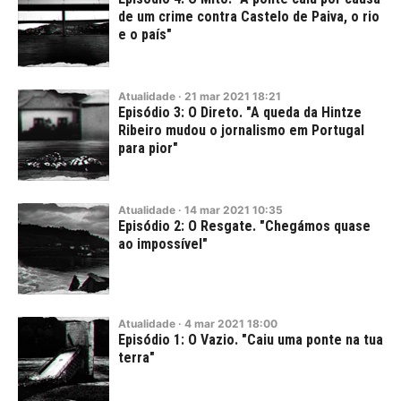
de um crime contra Castelo de Paiva, o rio
e o país"
Atualidade
·
21
mar
2021
18:21
Episódio 3: O Direto. "A queda da Hintze
Ribeiro mudou o jornalismo em Portugal
para pior"
Atualidade
·
14
mar
2021
10:35
Episódio 2: O Resgate. "Chegámos quase
ao impossível"
Atualidade
·
4
mar
2021
18:00
Episódio 1: O Vazio. "Caiu uma ponte na tua
terra"