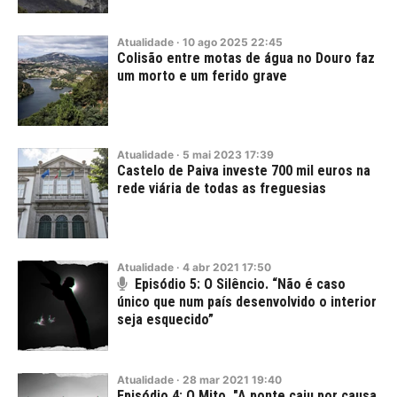
Atualidade
·
10
ago
2025
22:45
Colisão entre motas de água no Douro faz
um morto e um ferido grave
Atualidade
·
5
mai
2023
17:39
Castelo de Paiva investe 700 mil euros na
rede viária de todas as freguesias
Atualidade
·
4
abr
2021
17:50
Episódio 5: O Silêncio. “Não é caso
único que num país desenvolvido o interior
seja esquecido”
Atualidade
·
28
mar
2021
19:40
Episódio 4: O Mito. "A ponte caiu por causa