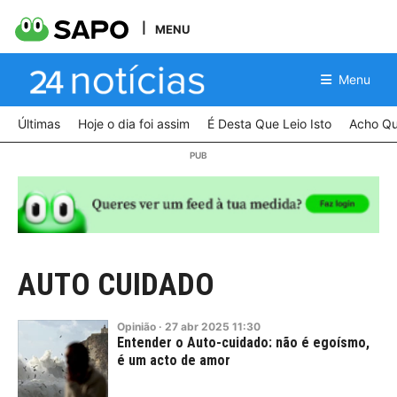
MENU
Menu
Últimas
Hoje o dia foi assim
É Desta Que Leio Isto
Acho Qu
AUTO CUIDADO
Opinião
·
27
abr
2025
11:30
Entender o Auto-cuidado: não é egoísmo,
é um acto de amor