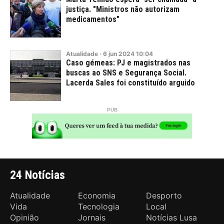
justiça. "Ministros não autorizam
medicamentos"
Atualidade
·
6
jun
2024
10:04
Caso gémeas: PJ e magistrados nas
buscas ao SNS e Segurança Social.
Lacerda Sales foi constituído arguido
24 Notícias
Atualidade
Economia
Desporto
Vida
Tecnologia
Local
Opinião
Jornais
Notícias Lusa