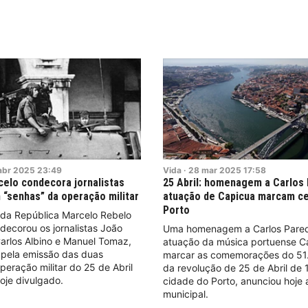
abr
2025
23:49
Vida
·
28
mar
2025
17:58
rcelo condecora jornalistas
25 Abril: homenagem a Carlos
 “senhas” da operação militar
atuação de Capicua marcam c
Porto
 da República Marcelo Rebelo
ecorou os jornalistas João
Uma homenagem a Carlos Pare
Carlos Albino e Manuel Tomaz,
atuação da música portuense C
 pela emissão das duas
marcar as comemorações do 51.º
peração militar do 25 de Abril
da revolução de 25 de Abril de 
hoje divulgado.
cidade do Porto, anunciou hoje
municipal.