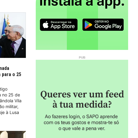
lmada
 para o 25
tigo
u no 25 de
ândola Vila
 militar,
oje à Lusa