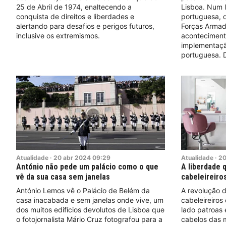
25 de Abril de 1974, enaltecendo a
Lisboa. Num l
conquista de direitos e liberdades e
portuguesa, 
alertando para desafios e perigos futuros,
Forças Armad
inclusive os extremismos.
aconteciment
implementaçã
portuguesa. D
Atualidade
·
20
abr
2024
09:29
Atualidade
·
2
António não pede um palácio como o que
A liberdade 
vê da sua casa sem janelas
cabeleireiro
António Lemos vê o Palácio de Belém da
A revolução 
casa inacabada e sem janelas onde vive, um
cabeleireiros
dos muitos edifícios devolutos de Lisboa que
lado patroas
o fotojornalista Mário Cruz fotografou para a
cabelos das 