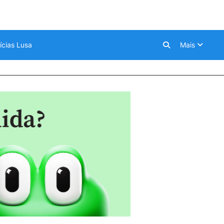
ícias Lusa
Mais