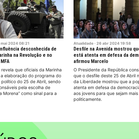
mai
2024
08:21
Atualidade
·
26
abr
2024
19:58
 influência desconhecida de
Desfile na Avenida mostrou q
Marinha na Revolução e no
está atenta em defesa da dem
 MFA
afirmou Marcelo
 revela que oficiais da Marinha
O Presidente da República cons
m a elaboração do programa do
que o desfile deste 25 de Abril 
político do 25 de Abril, sendo
da Liberdade mostrou que a po
nsáveis pela escolha de
atenta em defesa da democraci
la Morena” como sinal para a
aos jovens para que sejam mais 
politicamente.