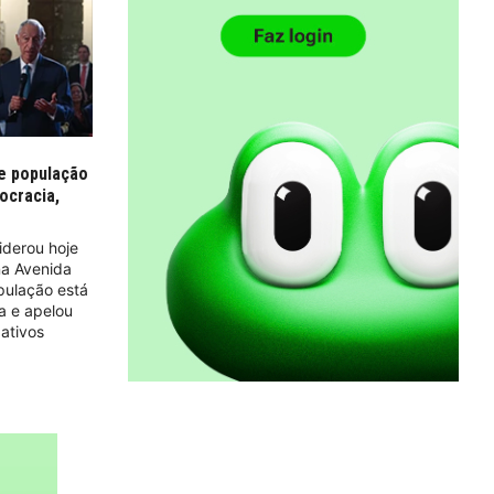
ue população
ocracia,
iderou hoje
na Avenida
pulação está
a e apelou
ativos