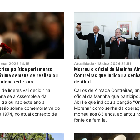
mar
2025
14:15
Atualidade
·
18
dez
2024
21:51
crise política parlamento
Morreu o oficial da Marinha A
óxima semana se realiza ou
Contreiras que indicou a senha
solene este ano
de Abril
 de líderes vai decidir na
Carlos de Almada Contreiras, an
na se a Assembleia da
oficial da Marinha que participo
liza ou não este ano a
Abril e que indicou a canção "Gr
essão solene comemorativa do
Morena" como senha da operação
e 1974, no atual contexto de
morreu aos 83 anos, adiantou h
fonte da família.