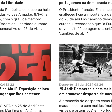
 da Liberdade
portugueses na democracia e
 da República condecorou hoje
O Presidente francês, Emmanue
das Forças Armadas (MFA), a
enalteceu hoje a importância da
mo, com o grau de membro
do 25 de abril no caminho demo
 Ordem da Liberdade durante
europeu, recordando que “a Eur
emorativo do 25 de Abril.
deve muito” à coragem dos ent
'capitães de abril'.
024
13:22
Desporto
·
21
abr
2024
08:26
5 de Abril”. Exposição coloca
25 Abril: Democracia com mais
 lugar que lhes pertence
em promover desporto de ma
A promoção do desporto como 
massas ocorre com moldes “mui
O MFA e o 25 de Abril” está
visíveis e ostensivos” em Portu
re Marítima de Alcântara,