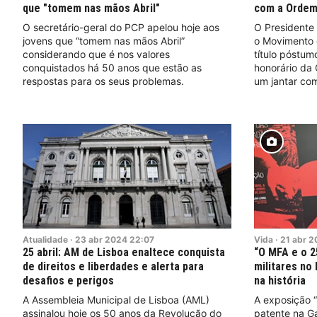
que "tomem nas mãos Abril"
com a Ordem
O secretário-geral do PCP apelou hoje aos
O Presidente
jovens que “tomem nas mãos Abril”
o Movimento 
considerando que é nos valores
título póstu
conquistados há 50 anos que estão as
honorário da
respostas para os seus problemas.
um jantar com
Atualidade
·
23
abr
2024
22:07
Vida
·
21
abr
2
25 abril: AM de Lisboa enaltece conquista
“O MFA e o 2
de direitos e liberdades e alerta para
militares no
desafios e perigos
na história
A Assembleia Municipal de Lisboa (AML)
A exposição “
assinalou hoje os 50 anos da Revolução do
patente na Ga