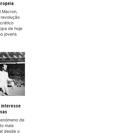
uropeia
l Macron,
 revolução
crático
opa de hoje
ão jovens
 interesse
ssas
fenómeno de
to mais
gal desde o