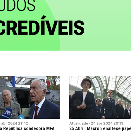
4
abr
2024
21:42
Atualidade
·
24
abr
2024
20:13
da República condecora MFA
25 Abril: Macron enaltece pap