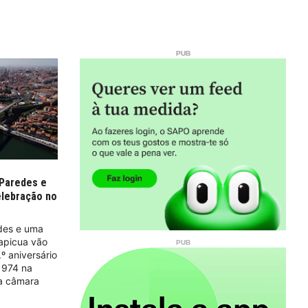
 Paredes e
elebração no
des e uma
apicua vão
 aniversário
1974 na
 a câmara