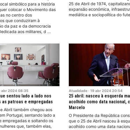
25 de Abril de 1974, capitalizan
ocal simbólico para a história
expansão económica, infraestrut
quer colocar o Movimento das
mediática e sociopolítica do fute
as no centro dos
os que conduziram à
o da paz e da democracia
edicada aos militares, d
0
abr
2024
08:35
Atualidade
·
19
abr
2024
20:54
que sentou lado a lado nos
25 abril: nasceu à esquerda ma
s as patroas e empregadas
acolhido como data nacional, 
Marcelo
de Abril também chegou aos
 em Portugal, sentando lado a
O Presidente da República cons
 e empregadas e soltando os
que o 25 de Abril nasceu à esq
mulheres que, também elas,
acolhido como uma data nacion