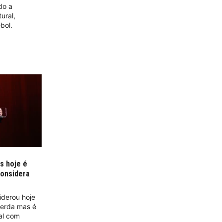
do a
ural,
bol.
s hoje é
considera
iderou hoje
uerda mas é
al com