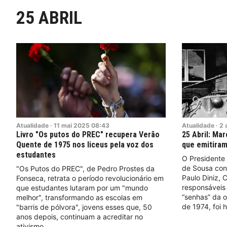
25 ABRIL
Atualidade
·
11
mai
2025
08:43
Atualidade
·
2
Livro "Os putos do PREC" recupera Verão
25 Abril: Ma
Quente de 1975 nos liceus pela voz dos
que emitiram
estudantes
O Presidente
de Sousa cond
"Os Putos do PREC", de Pedro Prostes da
Paulo Diniz, 
Fonseca, retrata o período revolucionário em
responsáveis
que estudantes lutaram por um "mundo
“senhas” da o
melhor", transformando as escolas em
de 1974, foi 
"barris de pólvora", jovens esses que, 50
anos depois, continuam a acreditar no
ativismo.