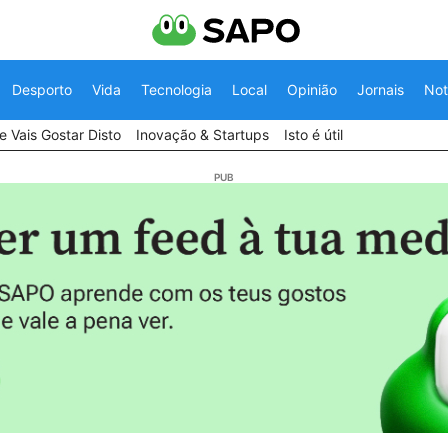
Desporto
Vida
Tecnologia
Local
Opinião
Jornais
Not
 Vais Gostar Disto
Inovação & Startups
Isto é útil