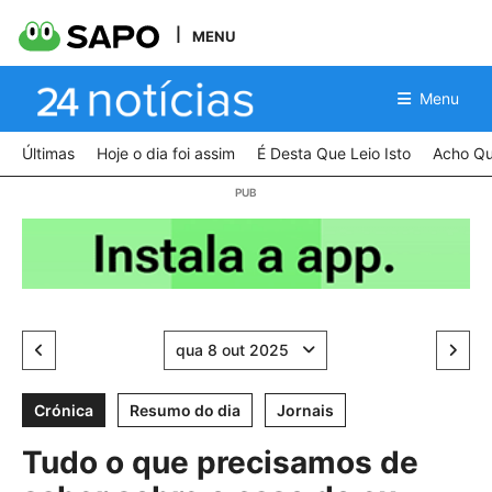
MENU
Menu
Últimas
Hoje o dia foi assim
É Desta Que Leio Isto
Acho Qu
qua 8 out 2025
Crónica
Resumo do dia
Jornais
Tudo o que precisamos de