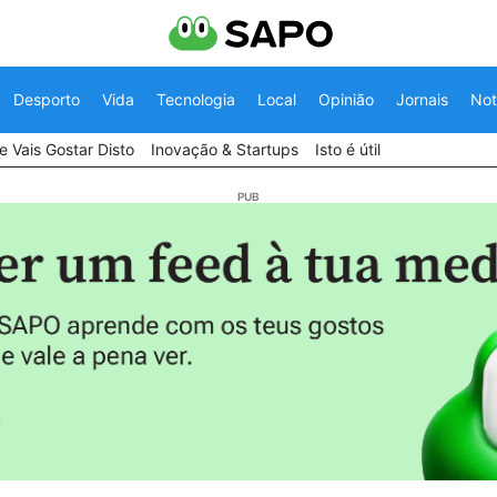
Desporto
Vida
Tecnologia
Local
Opinião
Jornais
Not
 Vais Gostar Disto
Inovação & Startups
Isto é útil