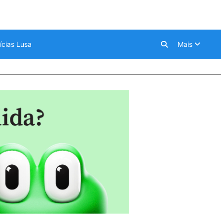
ícias Lusa
Mais