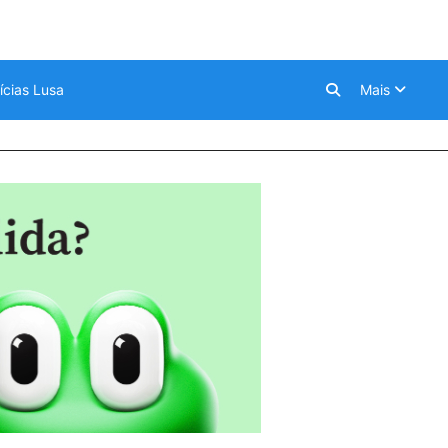
ícias Lusa
Mais