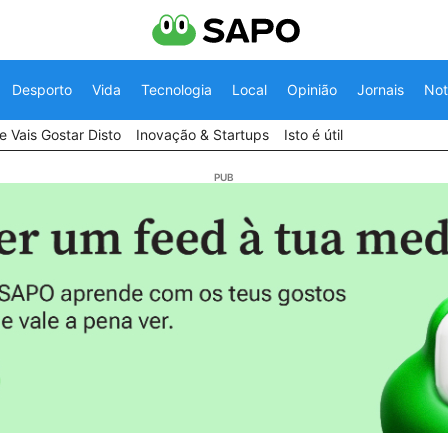
Desporto
Vida
Tecnologia
Local
Opinião
Jornais
Not
 Vais Gostar Disto
Inovação & Startups
Isto é útil