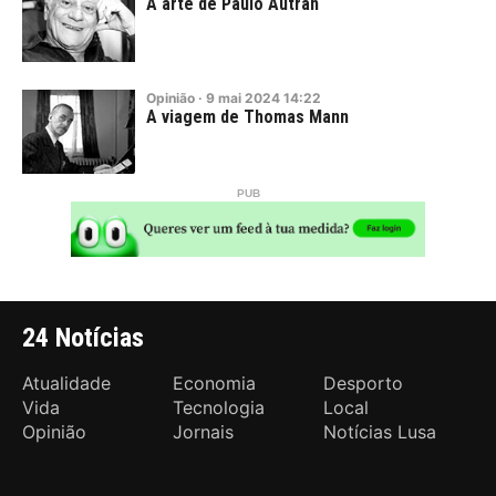
A arte de Paulo Autran
Opinião
·
9
mai
2024
14:22
A viagem de Thomas Mann
24 Notícias
Atualidade
Economia
Desporto
Vida
Tecnologia
Local
Opinião
Jornais
Notícias Lusa