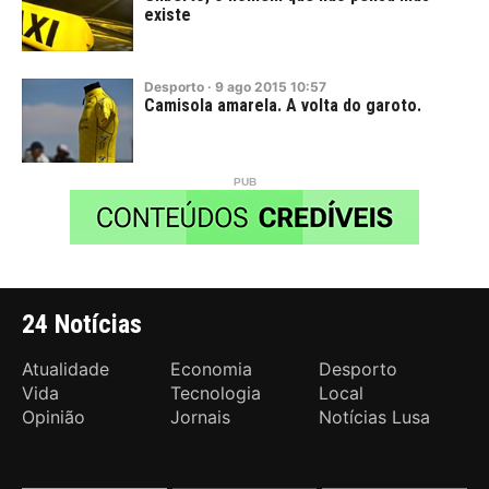
existe
Desporto
·
9
ago
2015
10:57
Camisola amarela. A volta do garoto.
24 Notícias
Atualidade
Economia
Desporto
Vida
Tecnologia
Local
Opinião
Jornais
Notícias Lusa