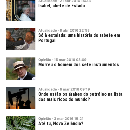
Atualidade
·
21
abr
2016
15:33
Isabel, chefe de Estado
Atualidade
·
8
abr
2016
22:58
Só à estalada: uma história do tabefe em
Portugal
Opinião
·
15
mar
2016
08:09
Morreu o homem dos sete instrumentos
Atualidade
·
6
mar
2016
09:19
Onde estão os árabes do petróleo na lista
dos mais ricos do mundo?
Opinião
·
3
mar
2016
15:21
Até tu, Nova Zelândia?