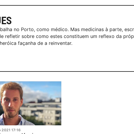
UES
balha no Porto, como médico. Mas medicinas à parte, esc
de refletir sobre como estes constituem um reflexo da próp
eróica façanha de a reinventar.
o
2021
17:16