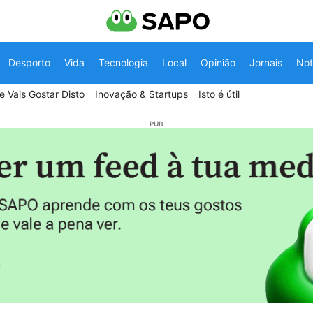
Desporto
Vida
Tecnologia
Local
Opinião
Jornais
Not
 Vais Gostar Disto
Inovação & Startups
Isto é útil