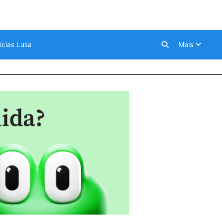
ícias Lusa
Mais