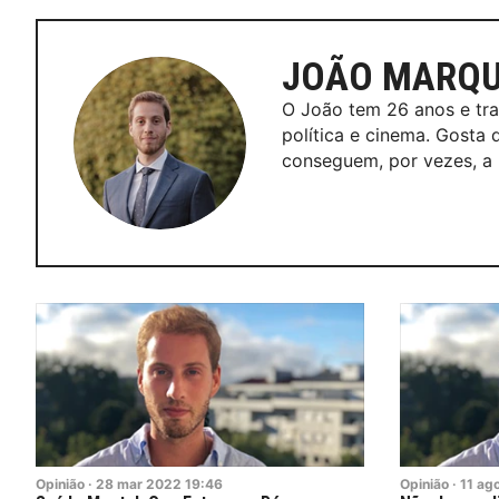
JOÃO MARQ
O João tem 26 anos e tra
política e cinema. Gosta 
conseguem, por vezes, a h
Opinião
·
28
mar
2022
19:46
Opinião
·
11
ag