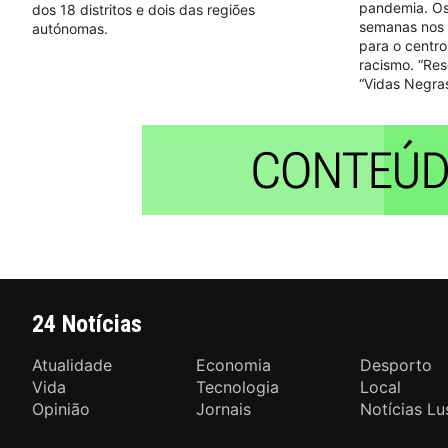
pandemia. Os
dos 18 distritos e dois das regiões
semanas nos 
autónomas.
para o centr
racismo. “Res
“Vidas Negra
24 Notícias
Atualidade
Economia
Desporto
Vida
Tecnologia
Local
Opinião
Jornais
Notícias Lu