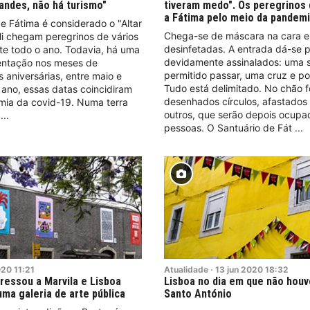
andes, não há turismo"
tiveram medo". Os peregrinos
a Fátima pelo meio da pandem
e Fátima é considerado o "Altar
Chega-se de máscara na cara 
li chegam peregrinos de vários
desinfetadas. A entrada dá-se 
te todo o ano. Todavia, há uma
devidamente assinalados: uma s
ntação nos meses de
permitido passar, uma cruz e por
 aniversárias, entre maio e
Tudo está delimitado. No chão 
 ano, essas datas coincidiram
desenhados círculos, afastados
ia da covid-19. Numa terra
outros, que serão depois ocupa
pessoas. O Santuário de Fát
020
11:21
Atualidade
·
13
jun
2020
18:32
ressou a Marvila e Lisboa
Lisboa no dia em que não houv
uma galeria de arte pública
Santo António