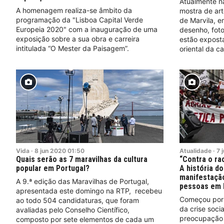
Atualmente na
A homenagem realiza-se âmbito da
mostra de art
programação da "Lisboa Capital Verde
de Marvila, e
Europeia 2020" com a inauguração de uma
desenho, foto
exposição sobre a sua obra e carreira
estão exposta
intitulada “O Mester da Paisagem”.
oriental da ca
Vida
·
8
jun
2020
01:50
Atualidade
·
7
Quais serão as 7 maravilhas da cultura
“Contra o ra
popular em Portugal?
A história d
manifestação
A 9.ª edição das Maravilhas de Portugal,
pessoas em 
apresentada este domingo na RTP, recebeu
Começou por 
ao todo 504 candidaturas, que foram
da crise soci
avaliadas pelo Conselho Científico,
preocupação 
composto por sete elementos de cada um