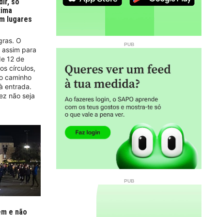
ir, só
tima
am lugares
gras. O
 assim para
de 12 de
os círculos,
 o caminho
à entrada.
ez não seja
em e não