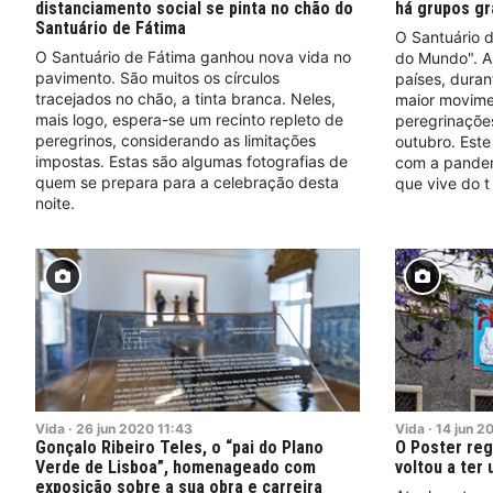
distanciamento social se pinta no chão do
há grupos gr
Santuário de Fátima
O Santuário d
O Santuário de Fátima ganhou nova vida no
do Mundo". A
pavimento. São muitos os círculos
países, duran
tracejados no chão, a tinta branca. Neles,
maior movime
mais logo, espera-se um recinto repleto de
peregrinações
peregrinos, considerando as limitações
outubro. Este
impostas. Estas são algumas fotografias de
com a pandem
quem se prepara para a celebração desta
que vive do t
noite.
Vida
·
26
jun
2020
11:43
Vida
·
14
jun
2
Gonçalo Ribeiro Teles, o “pai do Plano
O Poster reg
Verde de Lisboa”, homenageado com
voltou a ter 
exposição sobre a sua obra e carreira