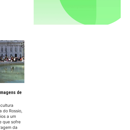
 imagens de
cultura
 do Rossio,
oios a um
e que sofre
aragem da