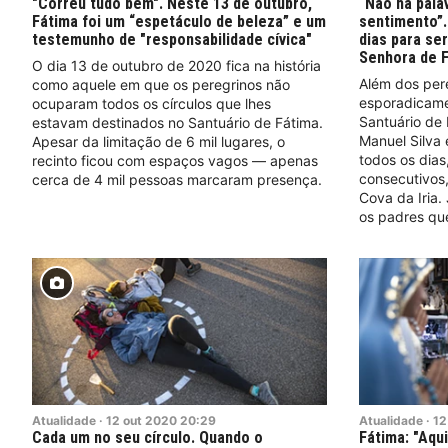
"Correu tudo bem". Neste 13 de outubro,
“Não há pala
Fátima foi um “espetáculo de beleza” e um
sentimento”.
testemunho de "responsabilidade cívica"
dias para se
Senhora de 
O dia 13 de outubro de 2020 fica na história
Além dos per
como aquele em que os peregrinos não
esporadicame
ocuparam todos os círculos que lhes
Santuário de
estavam destinados no Santuário de Fátima.
Manuel Silva 
Apesar da limitação de 6 mil lugares, o
todos os dias
recinto ficou com espaços vagos — apenas
consecutivos,
cerca de 4 mil pessoas marcaram presença.
Cova da Iria.
os padres qu
Atualidade
·
12
out
2020
20:29
Atualidade
·
12
Cada um no seu círculo. Quando o
Fátima: "Aqui