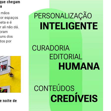
 que chegam
ia
e mãos
por espaços
eta e é
 ali não dá.
foram
 uns dos
dos por
e noite de