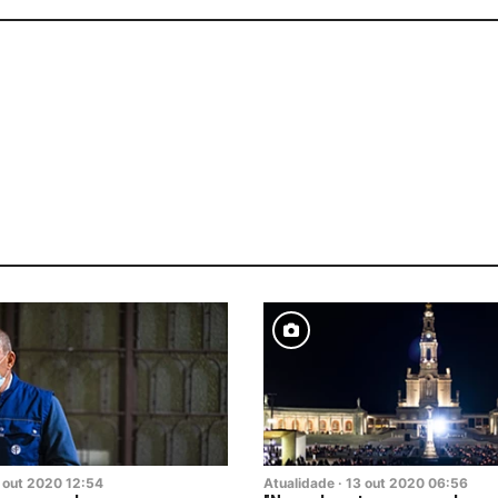
out
2020
12:54
Atualidade
·
13
out
2020
06:56