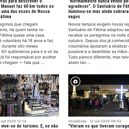
vras para descrever o
"Normalmente nunca venho ped
 Manuel faz 60 km todos os
agradecer". O Santuário de Fá
r uma das vozes de Nossa
iluminou-se mas ainda sobrar
Fátima
vagos
egrinos que chegam
Novos tempos exigem novas re
nte, há quem tenha no
Santuário de Fátima adaptou-se
 Fátima quase uma casa.
receber os peregrinos na noite 
é voluntário há 18 anos e faz
outubro. Depois dos já conhecid
, durante oito meses
voluntários ajudaram a sinalizar
 60 quilómetros para ir e vir da
possível e a desinfetar as mãos 
 Já foi responsável por acolher
Tudo parece diferente, mas talv
e chegam — fala qua
assim tan
out
2020
12:14
Atualidade
·
12
out
2020
08:43
 vive-se de turismo. E, se não
"Vieram os que tiveram corag