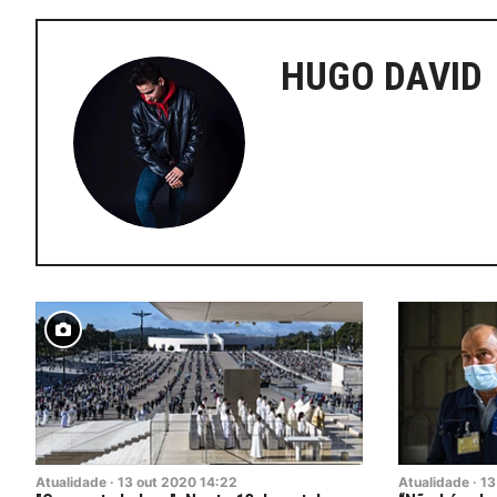
HUGO DAVID
Atualidade
·
13
out
2020
14:22
Atualidade
·
13