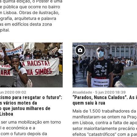
 quinta edição, o Poster é uma
e pública que ocorre no bairro
m Lisboa. Obras de ilustração,
grafia, arquitetura e palavra
s em edifícios desta zona
pital.
jun
2020
09:02
Atualidade
·
5
jun
2020
18:39
cismo para resgatar o futuro”:
“Parados, Nunca Calados”. As
os vários motes da
quem saiu à rua
 que juntou milhares de
Mais de 1.500 trabalhadores da 
Lisboa
manifestaram-se ontem na Praça
ser uma mobilização em torno
em Lisboa, contra a falta de ap
al e económica e a
setor maioritariamente precário 
com o futuro depois da
efeitos “catastróficos” com a p