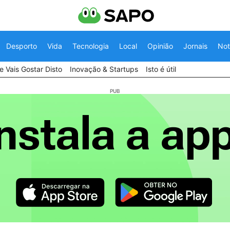
Desporto
Vida
Tecnologia
Local
Opinião
Jornais
Not
 Vais Gostar Disto
Inovação & Startups
Isto é útil