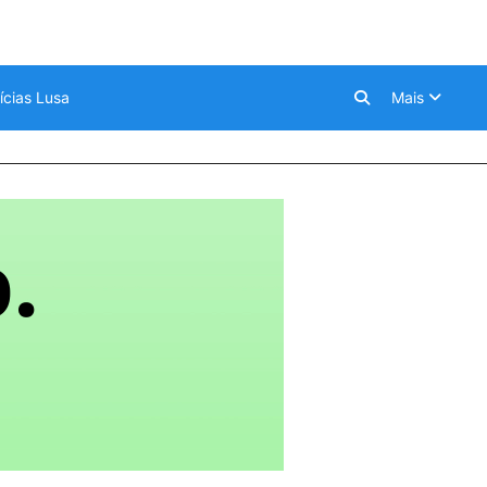
ícias Lusa
Mais