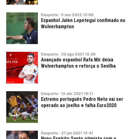
Desporto
·
5
nov
2022
12:00
Espanhol Julen Lopetegui confimado no
Wolverhampton
Desporto
·
20
ago
2021
15:38
Avançado espanhol Rafa Mir deixa
Wolverhampton e reforça o Sevilha
Desporto
·
12
abr
2021
19:11
Extremo português Pedro Neto vai ser
operado ao joelho e falha Euro2020
Desporto
·
27
jan
2021
15:41
Nuno Espírito Santo otimista com a